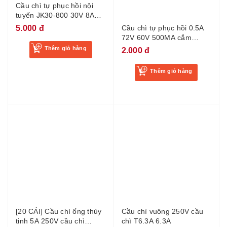
Cầu chì tự phục hồi nội
Cầu chì tự phục hồi 0.5A
tuyến JK30-800 30V 8A
72V 60V 500MA cắm
8000MA PPTC
thẳng RXEF050
5.000 đ
2.000 đ
Thêm giỏ hàng
Thêm giỏ hàng
[20 CÁI] Cầu chì ống thủy
Cầu chì vuông 250V cầu
tinh 5A 250V cầu chì
chì T6.3A 6.3A
3x10mm - BL20
5.000 đ
2.500 đ