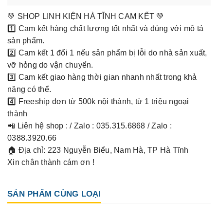
💚 SHOP LINH KIỆN HÀ TĨNH CAM KẾT 💚
1️⃣ Cam kết hàng chất lượng tốt nhất và đúng với mô tả
sản phẩm.
2️⃣ Cam kết 1 đổi 1 nếu sản phẩm bị lỗi do nhà sản xuất,
vỡ hỏng do vận chuyển.
3️⃣ Cam kết giao hàng thời gian nhanh nhất trong khả
năng có thể.
4️⃣ Freeship đơn từ 500k nội thành, từ 1 triệu ngoại
thành
📲 Liên hệ shop : / Zalo : 035.315.6868 / Zalo :
0388.3920.66
🏠 Địa chỉ: 223 Nguyễn Biểu, Nam Hà, TP Hà Tĩnh
Xin chân thành cám ơn !
SẢN PHẨM CÙNG LOẠI