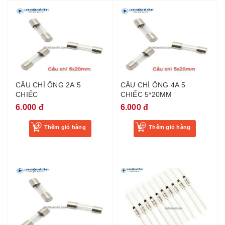
CẦU CHÌ ỐNG 2A 5
CẦU CHÌ ỐNG 4A 5
CHIẾC
CHIẾC 5*20MM
6.000 đ
6.000 đ
Thêm giỏ hàng
Thêm giỏ hàng