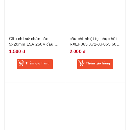
Cầu chì sứ chân cắm
cầu chì nhiệt tự phục hồi
5x20mm 15A 250V cầu chì
RXEF065 X72-XF065 60
sứ bếp từ 15a
60V 0.65A chuyên dụng
1.500 đ
2.000 đ
mạch phân tần
Thêm giỏ hàng
Thêm giỏ hàng