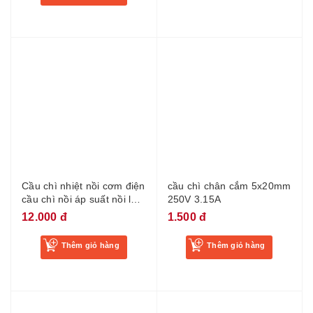
Cầu chì nhiệt nồi cơm điện
cầu chì chân cắm 5x20mm
cầu chì nồi áp suất nồi lẩu
250V 3.15A
15A 185 độ dài 33cm
12.000 đ
1.500 đ
Thêm giỏ hàng
Thêm giỏ hàng