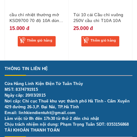
cầu chì nhiệt thường mở
Túi 10 cái Cầu chì vuông
KSD9700 70 độ 10A dùng
250V cầu chì T10A 10A
trong máy hàn
15.000 đ
25.000 đ
Thêm giỏ hàng
Thêm giỏ hàng
THÔNG TIN LIÊN HỆ
Cửa Hàng Linh Kiện Điện Tử Tuân Thúy
MST: 8374791915
Ngày cấp: 20/03/2015
Nơi cấp: Chi cục Thuế khu vực thành phố Hà Tĩnh - Cẩm Xuyên
429 đường 26-3,P. Đại Nài, TP.Hà Tĩnh
Email:
linhkiendientuht@gmail.com
Làm việc từ 8h đến 17h30 từ thứ 2 đến chủ nhật
Chịu trách nhiệm nội dung: Phạm Trọng Tuân SDT: 0353156868
TÀI KHOẢN THANH TOÁN
Chủ TK: Phạm Trọng Tuân