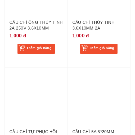
CẦU CHÌ ỐNG THỦY TINH
CẦU CHÌ THỦY TINH
2A 250V 3.6X10MM
3.6X10MM 2A
1.000 đ
1.000 đ
Thêm giỏ hàng
Thêm giỏ hàng
CẦU CHÌ TỰ PHỤC HỒI
CẦU CHÌ 5A 5*20MM
PPTC TRF250-080 250V
1.500 đ
0.08A
2.000 đ