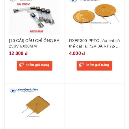
[10 CÁI] CẦU CHÌ ỐNG 5A
RXEF300 PPTC cầu chì có
250V 6X30MM
thể đặt lại 72V 3A RF72-
300
12.000 đ
4.000 đ
Thêm giỏ hàng
Thêm giỏ hàng