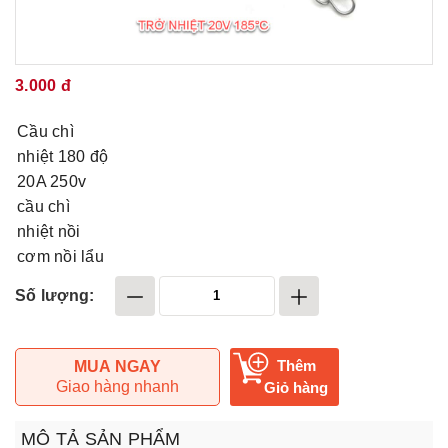
3.000 đ
Cầu chì
nhiệt 180 độ
20A 250v
cầu chì
nhiệt nồi
cơm nồi lẩu
Số lượng:
Thêm
MUA NGAY
Giao hàng nhanh
Giỏ hàng
MÔ TẢ SẢN PHẨM