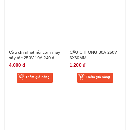
Cầu chì nhiệt nồi cơm máy
CẦU CHÌ ỐNG 30A 250V
sấy tóc 250V 10A 240 độ -
6X30MM
BI17
4.000 đ
1.200 đ
Thêm giỏ hàng
Thêm giỏ hàng