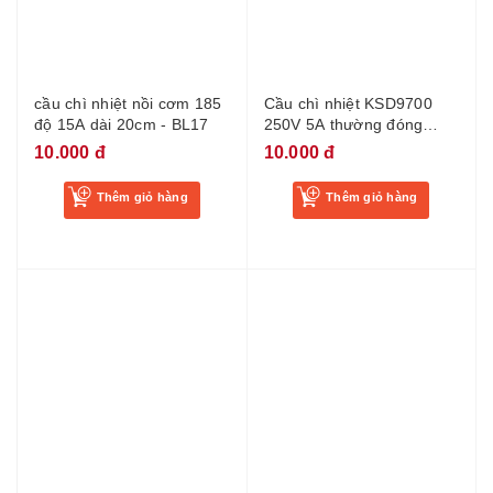
cầu chì nhiệt nồi cơm 185
Cầu chì nhiệt KSD9700
độ 15A dài 20cm - BL17
250V 5A thường đóng
nhiều giá trị 40 45 50 55
10.000 đ
10.000 đ
60 65 70 75 85 90 95 115
135 150 độ
Thêm giỏ hàng
Thêm giỏ hàng
Cầu chì cao áp lò vi sóng
Cầu chì ống 6x30mm 2A
5KV0.8A 0.85A-5kV(hộp
250V