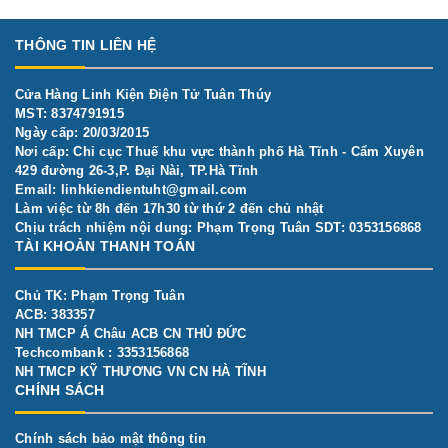
THÔNG TIN LIÊN HỆ
Cửa Hàng Linh Kiện Điện Tử Tuân Thúy
MST: 8374791915
Ngày cấp: 20/03/2015
Nơi cấp: Chi cục Thuế khu vực thành phố Hà Tĩnh - Cẩm Xuyên
429 đường 26-3,P. Đại Nài, TP.Hà Tĩnh
Email:
linhkiendientuht@gmail.com
Làm việc từ 8h đến 17h30 từ thứ 2 đến chủ nhật
Chịu trách nhiệm nội dung: Phạm Trọng Tuân SDT: 0353156868
TÀI KHOẢN THANH TOÁN
Chủ TK: Phạm Trọng Tuân
ACB: 383357
NH TMCP Á Châu ACB CN THỦ ĐỨC
Techcombank : 3353156868
NH TMCP KỸ THƯƠNG VN CN HÀ TĨNH
CHÍNH SÁCH
Chính sách bảo mật thông tin