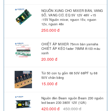
NGUỒN XUNG CHO MIXER BÀN, VANG
SỐ, VANG CƠ, EQ 5V 12V 48V +15
-15V Nguồn mixer, nguon 15v, nguon
12v, nguon 48v
250.000 đ
CHIẾT ÁP MIXER 75mm bàn yamaha
CHIẾT ÁP KÉO fader 75MM A103 màu
xanh
20.000 đ
Túi 50 con tụ gốm 68 50V 68PF tụ 68
50V chân băng
15.000 đ
Nguồn đèn Beam nguồn Beam 230 nguồn
led beam 230 380V 12V (12A)
420.000 đ
450.000 đ