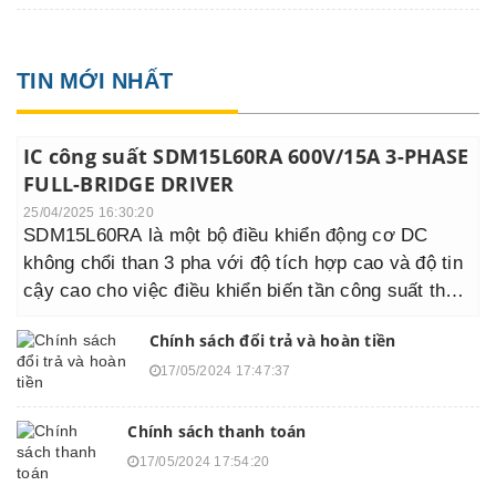
TIN MỚI NHẤT
IC công suất SDM15L60RA 600V/15A 3-PHASE
FULL-BRIDGE DRIVER
25/04/2025 16:30:20
SDM15L60RA là một bộ điều khiển động cơ DC
không chổi than 3 pha với độ tích hợp cao và độ tin
cậy cao cho việc điều khiển biến tần công suất thấp
như điều hòa không khí, tủ lạnh và máy rửa chén.
Chính sách đổi trả và hoàn tiền
Nó có sáu IGBT tổn thất thấp được nhúng và các bộ
điều khiển cổng cầu toàn phần 3 pha với điện áp
17/05/2024 17:47:37
cao.
Chính sách thanh toán
17/05/2024 17:54:20