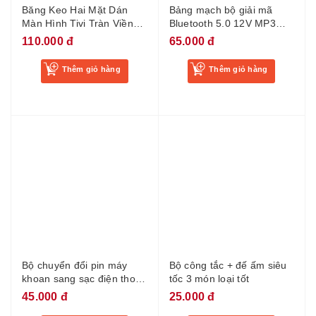
Băng Keo Hai Mặt Dán
Bảng mạch bộ giải mã
Màn Hình Tivi Tràn Viền
Bluetooth 5.0 12V MP3
Băng dính tràn viền 4mm
trên ô tô
110.000 đ
65.000 đ
cho Tivi, màn hình LCD,
dày 0.86mm dài 10m
Thêm giỏ hàng
Thêm giỏ hàng
Bộ chuyển đổi pin máy
Bộ công tắc + đế ấm siêu
khoan sang sạc điện thoại
tốc 3 món loại tốt
di động 5V khoảng cách
45.000 đ
25.000 đ
chân 21mm sạc điện thoại