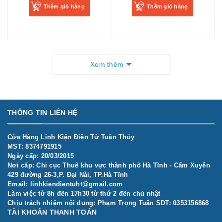
từ pin máy khoan
Thêm giỏ hàng
Thêm giỏ hàng
Xem thêm
THÔNG TIN LIÊN HỆ
Cửa Hàng Linh Kiện Điện Tử Tuân Thúy
MST: 8374791915
Ngày cấp: 20/03/2015
Nơi cấp: Chi cục Thuế khu vực thành phố Hà Tĩnh - Cẩm Xuyên
429 đường 26-3,P. Đại Nài, TP.Hà Tĩnh
Email:
linhkiendientuht@gmail.com
Làm việc từ 8h đến 17h30 từ thứ 2 đến chủ nhật
Chịu trách nhiệm nội dung: Phạm Trọng Tuân SDT: 0353156868
TÀI KHOẢN THANH TOÁN