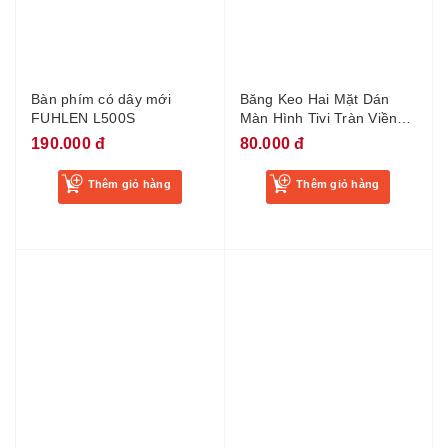
Bàn phím có dây mới
Băng Keo Hai Mặt Dán
FUHLEN L500S
Màn Hình Tivi Tràn Viền
Băng dính tràn viền 3mm
190.000 đ
80.000 đ
cho Tivi, màn hình LCD,
dày 0.86mm dài 10m
Thêm giỏ hàng
Thêm giỏ hàng