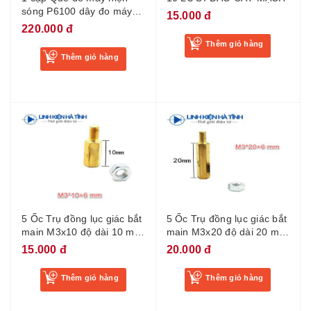
sóng P6100 dây đo máy
15.000 đ
hiện sóng 100MHZ
220.000 đ
Thêm giỏ hàng
Thêm giỏ hàng
5 Ốc Trụ đồng lục giác bắt
5 Ốc Trụ đồng lục giác bắt
main M3x10 độ dài 10 mm
main M3x20 độ dài 20 mm
đực-cái
đực-cái
15.000 đ
20.000 đ
Thêm giỏ hàng
Thêm giỏ hàng