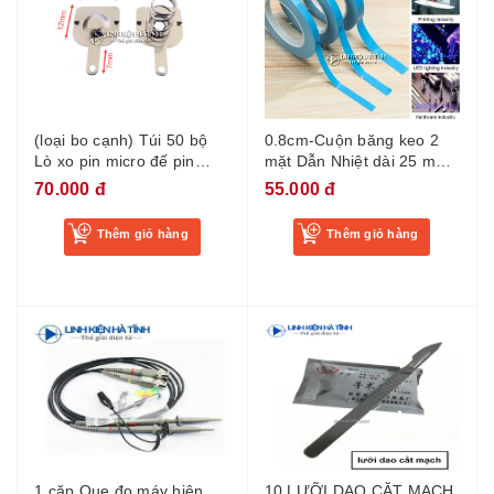
(loại bo cạnh) Túi 50 bộ
0.8cm-Cuộn băng keo 2
Lò xo pin micro đế pin
mặt Dẫn Nhiệt dài 25 mét
micro chân pin micro thép
dán linh kiện, băng keo
70.000 đ
55.000 đ
không gỉ 12*12mm
dán đèn LED TIVI chịu
nhiệt độ cao rộng 0.8cm
Thêm giỏ hàng
Thêm giỏ hàng
1 cặp Que đo máy hiện
10 LƯỠI DAO CĂT MẠCH