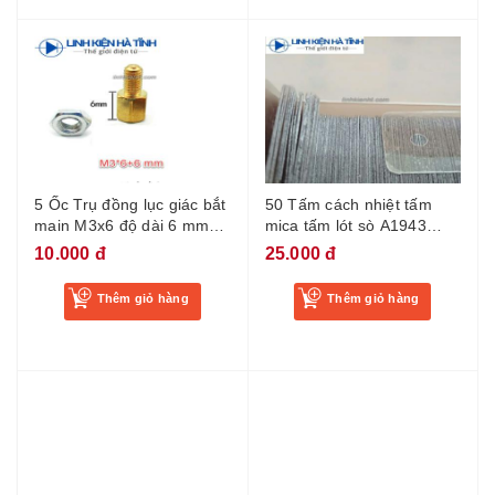
5 Ốc Trụ đồng lục giác bắt
50 Tấm cách nhiệt tấm
main M3x6 độ dài 6 mm
mica tấm lót sò A1943
đực-cái
C5200 TO-3PL
10.000 đ
25.000 đ
Thêm giỏ hàng
Thêm giỏ hàng