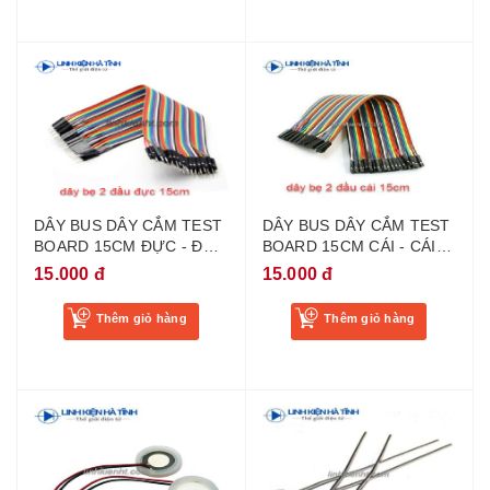
DÂY BUS DÂY CẮM TEST
DÂY BUS DÂY CẮM TEST
BOARD 15CM ĐỰC - ĐỰC
BOARD 15CM CÁI - CÁI
(40 sợi)
(40 sợi)
15.000 đ
15.000 đ
Thêm giỏ hàng
Thêm giỏ hàng