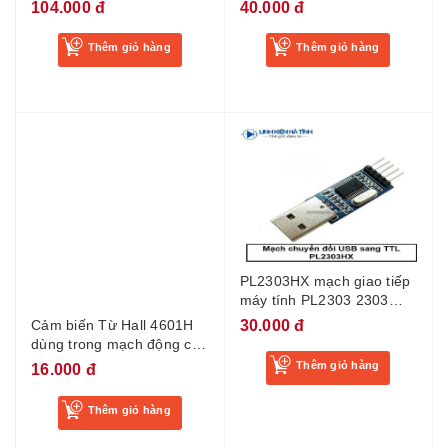
Độ Ấp Trứng
mở 3 dây LJ12A34Z-KA11
104.000 đ
40.000 đ
Thêm giỏ hàng
Thêm giỏ hàng
PL2303HX mạch giao tiếp
máy tính PL2303 2303
giao tiếp MCU
30.000 đ
Cảm biến Từ Hall 4601H
dùng trong mạch động cơ
xe điện
Thêm giỏ hàng
16.000 đ
Thêm giỏ hàng