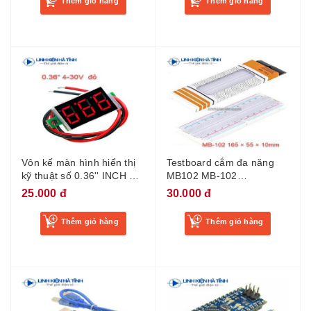
Thêm giỏ hàng
Thêm giỏ hàng
Vôn kế màn hình hiển thị
Testboard cắm đa năng
kỹ thuật số 0.36'' INCH DC
MB102 MB-102
4-30V
(165x55mm)
25.000 đ
30.000 đ
Thêm giỏ hàng
Thêm giỏ hàng