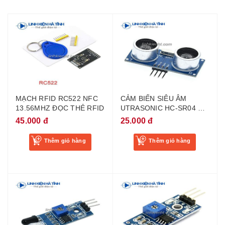
MẠCH RFID RC522 NFC
CẢM BIẾN SIÊU ÂM
13.56MHZ ĐỌC THẺ RFID
UTRASONIC HC-SR04 ĐO
KHOẢNG CÁCH BẰNG
45.000 đ
25.000 đ
SÓNG SIÊU ÂM
Thêm giỏ hàng
Thêm giỏ hàng