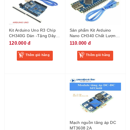
Kit Arduino Uno R3 Chíp
Sản phẩm Kit Arduino
CH340G Dán -Tặng Dây
Nano CH340 Chất Lượng
Kết Nối
Cao kèm cáp
120.000 đ
110.000 đ
Thêm giỏ hàng
Thêm giỏ hàng
Mạch nguồn tăng áp DC
MT3608 2A