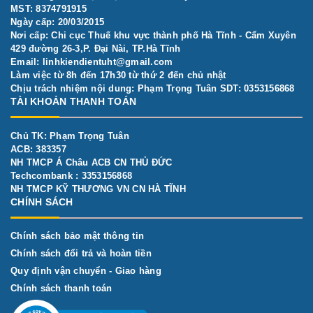
MST: 8374791915
Ngày cấp: 20/03/2015
Nơi cấp: Chi cục Thuế khu vực thành phố Hà Tĩnh - Cẩm Xuyên
429 đường 26-3,P. Đại Nài, TP.Hà Tĩnh
Email:
linhkiendientuht@gmail.com
Làm việc từ 8h đến 17h30 từ thứ 2 đến chủ nhật
Chịu trách nhiệm nội dung: Phạm Trọng Tuân SDT: 0353156868
TÀI KHOẢN THANH TOÁN
Chủ TK: Phạm Trọng Tuân
ACB: 383357
NH TMCP Á Châu ACB CN THỦ ĐỨC
Techcombank : 3353156868
NH TMCP KỸ THƯƠNG VN CN HÀ TĨNH
CHÍNH SÁCH
Chính sách bảo mật thông tin
Chính sách đổi trả và hoàn tiền
Quy định vận chuyển - Giao hàng
Chính sách thanh toán