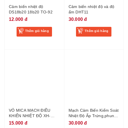
Cảm biến nhiệt độ
Cảm biến nhiệt độ và độ
DS18b20 18b20 TO-92
ẩm DHT11
12.000 đ
30.000 đ
Thêm giỏ hàng
Thêm giỏ hàng
VỎ MICA MẠCH ĐIỀU
Mạch Cảm Biến Kiểm Soát
KHIỂN NHIỆT ĐỘ XH-
Nhiệt Độ Ấp Trứng,phun
W1209
sương W1209 Relay
15.000 đ
30.000 đ
12VDC XH-W1209