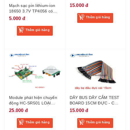
15.000 đ
Mạch sạc pin lithium-ion
18650 3.7V TP4056 có
bảo vệ
Thêm giỏ hàng
5.000 đ
Thêm giỏ hàng
Module phát hiện chuyển
DÂY BUS DÂY CẮM TEST
động HC-SR501 LOẠI
BOARD 15CM ĐỰC - CÁI
TỐT
(40 sợi)
25.000 đ
15.000 đ
Thêm giỏ hàng
Thêm giỏ hàng