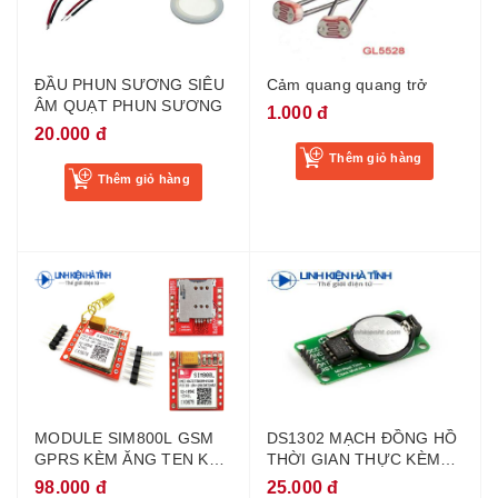
ĐẦU PHUN SƯƠNG SIÊU
Cảm quang quang trở
ÂM QUẠT PHUN SƯƠNG
1.000 đ
20.000 đ
Thêm giỏ hàng
Thêm giỏ hàng
MODULE SIM800L GSM
DS1302 MẠCH ĐỒNG HỒ
GPRS KÈM ĂNG TEN KẾT
THỜI GIAN THỰC KÈM
NỐI ARDUINO
PIN CR2032
98.000 đ
25.000 đ