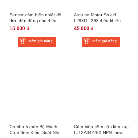
Sensor cảm biến nhiệt độ
Arduino Motor Shield
đơn đầu đồng cho điều
L293D L293 điều khiển
hòa 5k
động cơ DC
15.000 đ
45.000 đ
Thêm giỏ hàng
Thêm giỏ hàng
Combo 5 món Bộ Mạch
Cảm biến tiệm cận kim loại
Cảm Biến Kiểm Soát Nhiệt
LJ12A34Z/BX NPN thường