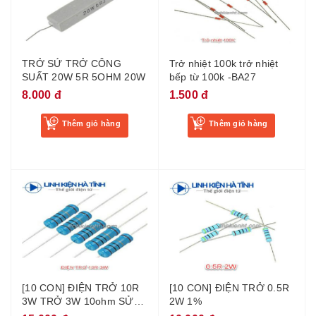
TRỞ SỨ TRỞ CÔNG
Trở nhiệt 100k trở nhiệt
SUẤT 20W 5R 5OHM 20W
bếp từ 100k -BA27
8.000 đ
1.500 đ
Thêm giỏ hàng
Thêm giỏ hàng
[10 CON] ĐIỆN TRỞ 10R
[10 CON] ĐIỆN TRỞ 0.5R
3W TRỞ 3W 10ohm SỬA
2W 1%
AMPLI