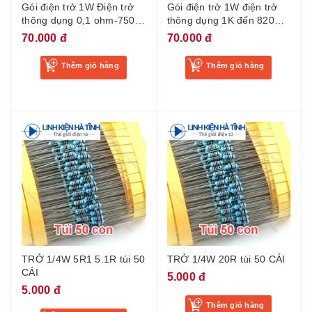
Gói điện trở 1W Điện trở
Gói điện trở 1W điện trở
thông dụng 0,1 ohm-750
thông dụng 1K đến 820K,
ohm, tổng cộng có 30 loại,
30 loại mỗi loại 10 miếng
70.000 đ
70.000 đ
mỗi loại 10 chiếc
Thêm giỏ hàng
Thêm giỏ hàng
TRỞ 1/4W 5R1 5.1R túi 50
TRỞ 1/4W 20R túi 50 CÁI
CÁI
5.000 đ
5.000 đ
Thêm giỏ hàng