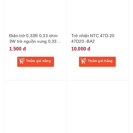
Điện trở 0,33R 0,33 ohm
Trở nhiệt NTC 47D-20
3W trở nguồn xung 0,33
47D20 -BA2
Ohm 3W
1.500 đ
10.000 đ
Thêm giỏ hàng
Thêm giỏ hàng