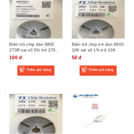
Điện trở chip dán 0805
Điện trở chip trở dán 0603
270R sai số 5% trở 270R
10K sai số 1% trở 10K
smd
100 đ
50 đ
Thêm giỏ hàng
Thêm giỏ hàng