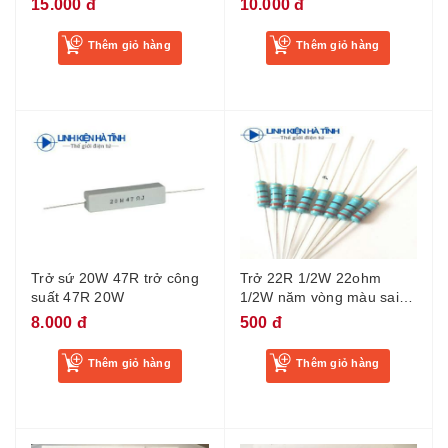
15.000 đ
10.000 đ
Thêm giỏ hàng
Thêm giỏ hàng
Trở sứ 20W 47R trở công
Trở 22R 1/2W 22ohm
suất 47R 20W
1/2W năm vòng màu sai
số 1%
8.000 đ
500 đ
Thêm giỏ hàng
Thêm giỏ hàng