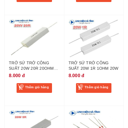
TRỞ SỨ TRỞ CÔNG
TRỞ SỨ TRỞ CÔNG
SUẤT 20W 20R 20OHM
SUẤT 20W 1R 1OHM 20W
20W
8.000 đ
8.000 đ
Thêm giỏ hàng
Thêm giỏ hàng