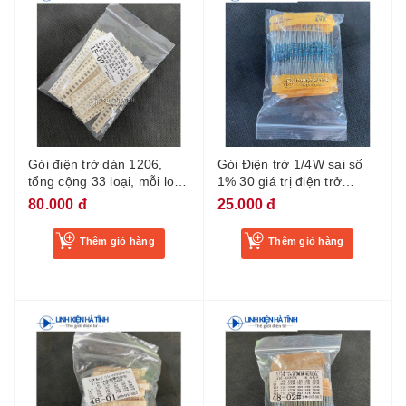
Gói điện trở dán 1206,
Gói Điện trở 1/4W sai số
tổng cộng 33 loại, mỗi loại
1% 30 giá trị điện trở
20 cái, tổng cộng 660 cái,
thường được sử dụng mỗi
80.000 đ
25.000 đ
sai số 1%
loại 10 chiếc
Thêm giỏ hàng
Thêm giỏ hàng