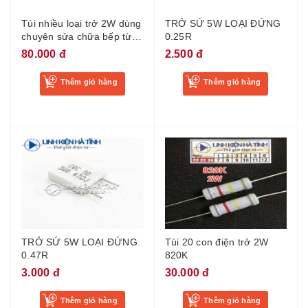
Túi nhiều loại trở 2W dùng
TRỞ SỨ 5W LOẠI ĐỨNG
chuyên sửa chữa bếp từ
0.25R
24 loại mỗi loại 5 con
80.000 đ
2.500 đ
Thêm giỏ hàng
Thêm giỏ hàng
TRỞ SỨ 5W LOẠI ĐỨNG
Túi 20 con điện trở 2W
0.47R
820K
3.000 đ
30.000 đ
Thêm giỏ hàng
Thêm giỏ hàng