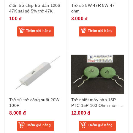
điện trở chip trở dán 1206
Trở sứ 5W 47R 5W 47
47K sai số 5% trở 47K
ohm
100 đ
3.000 đ
Thêm giỏ hàng
Thêm giỏ hàng
Trở sứ trở công suất 20W
Trở nhiệt máy hàn 15P
100R
PTC 15P 100 Ohm mới -
BF3
8.000 đ
12.000 đ
Thêm giỏ hàng
Thêm giỏ hàng