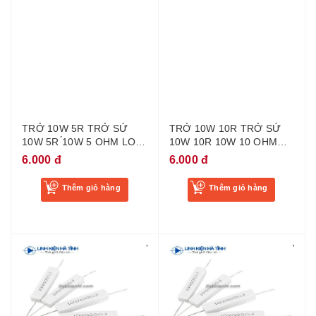
TRỞ 10W 5R TRỞ SỨ
TRỞ 10W 10R TRỞ SỨ
10W 5R ́10W 5 OHM LOẠI
10W 10R 10W 10 OHM
TỐT
LOẠI TỐT
6.000 đ
6.000 đ
Thêm giỏ hàng
Thêm giỏ hàng