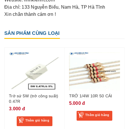
Địa chỉ: 133 Nguyễn Biểu, Nam Hà, TP Hà Tĩnh
Xin chân thành cám ơn !
SẢN PHẨM CÙNG LOẠI
Trở sứ 5W (trở công suất)
TRỞ 1/4W 10R 50 CÁI
0.47R
5.000 đ
3.000 đ
Thêm giỏ hàng
Thêm giỏ hàng