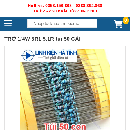
Hotline: 0353.156.868 - 0388.392.066
Thứ 2 - chủ nhật, từ 8:00-19:00
0
TRỞ 1/4W 5R1 5.1R túi 50 CÁI