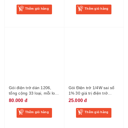
Thêm giỏ hàng
Thêm giỏ hàng
Gói điện trở dán 1206,
Gói Điện trở 1/4W sai số
tổng cộng 33 loại, mỗi loại
1% 30 giá trị điện trở
20 cái, tổng cộng 660 cái,
thường được sử dụng mỗi
80.000 đ
25.000 đ
sai số 1%
loại 10 chiếc
Thêm giỏ hàng
Thêm giỏ hàng