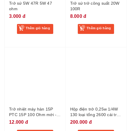
Trở sứ 5W 47R 5W 47
Trở sứ trở công suất 20W
ohm
100R
3.000 đ
8.000 đ
Thêm giỏ hàng
Thêm giỏ hàng
Trở nhiệt máy hàn 15P
Hộp điện trở 0,25w 1/4W
PTC 15P 100 Ohm mới -
130 loại tổng 2600 cái trở
BF3
1/4W 5 vòng màu sai số
12.000 đ
200.000 đ
1%