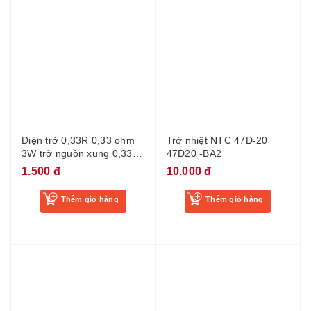
Điện trở 0,33R 0,33 ohm
Trở nhiệt NTC 47D-20
3W trở nguồn xung 0,33
47D20 -BA2
Ohm 3W
1.500 đ
10.000 đ
Thêm giỏ hàng
Thêm giỏ hàng