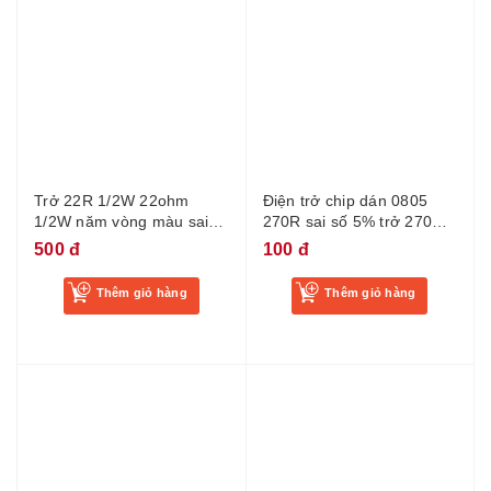
Trở 22R 1/2W 22ohm
Điện trở chip dán 0805
1/2W năm vòng màu sai
270R sai số 5% trở 270R
số 1%
smd
500 đ
100 đ
Thêm giỏ hàng
Thêm giỏ hàng