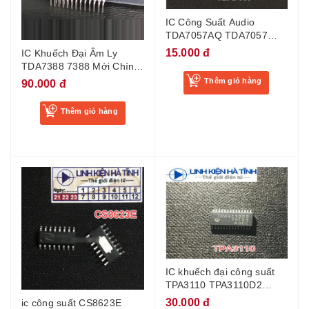
IC Công Suất Audio
TDA7057AQ TDA7057
TDA 7057 ZIP-13 Mới
15.000 đ
IC Khuếch Đại Âm Ly
TDA7388 7388 Mới Chính
Hãng 100%
Thêm giỏ hàng
90.000 đ
Thêm giỏ hàng
IC khuếch đại công suất
TPA3110 TPA3110D2
TPA3110LD2
30.000 đ
ic công suất CS8623E