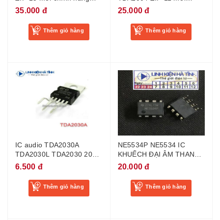
100%
chính hãng 100%
35.000 đ
25.000 đ
Thêm giỏ hàng
Thêm giỏ hàng
IC audio TDA2030A
NE5534P NE5534 IC
TDA2030L TDA2030 2030
KHUẾCH ĐẠI ÂM THANH
mới - AA25
NHẬP KHẨU
6.500 đ
20.000 đ
Thêm giỏ hàng
Thêm giỏ hàng