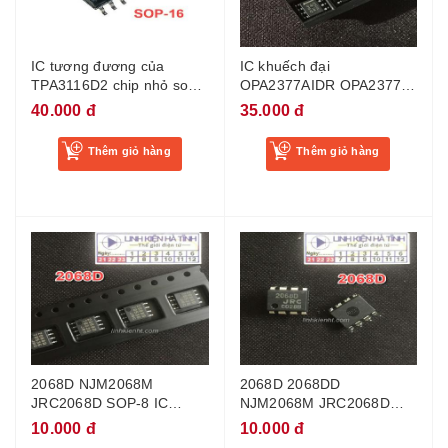
IC tương đương của
IC khuếch đại
TPA3116D2 chip nhỏ sop-
OPA2377AIDR OPA2377
16
02377A o2377A SOP-8
40.000 đ
35.000 đ
Thêm giỏ hàng
Thêm giỏ hàng
2068D NJM2068M
2068D 2068DD
JRC2068D SOP-8 IC
NJM2068M JRC2068D
khuếch đại loại dán
DIPP-8 IC khuếch đại loại
10.000 đ
10.000 đ
cắm