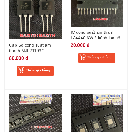
IC công suất âm thanh
LA4440 6W 2 kênh loại tốt
20.000 đ
Cặp Sò công suất âm
thanh MJL21193G
MJL21194G MJL21193
Thêm giỏ hàng
80.000 đ
MJL21194 hàng mới -
AA16
Thêm giỏ hàng