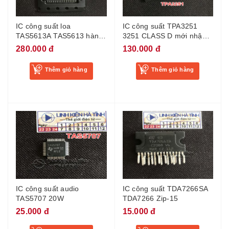
IC công suất loa
IC công suất TPA3251
TAS5613A TAS5613 hàng
3251 CLASS D mới nhập
mới
khẩu
280.000 đ
130.000 đ
Thêm giỏ hàng
Thêm giỏ hàng
IC công suất audio
IC công suất TDA7266SA
TAS5707 20W
TDA7266 Zip-15
25.000 đ
15.000 đ