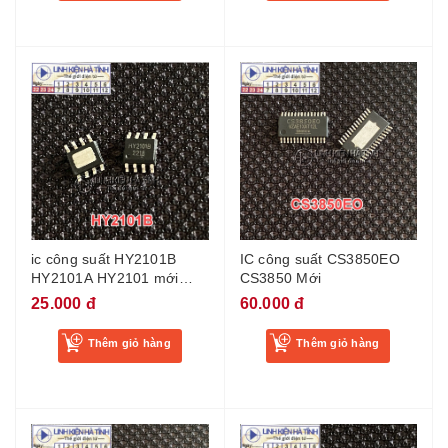
ic công suất HY2101B
IC công suất CS3850EO
HY2101A HY2101 mới
CS3850 Mới
100%
25.000 đ
60.000 đ
Thêm giỏ hàng
Thêm giỏ hàng