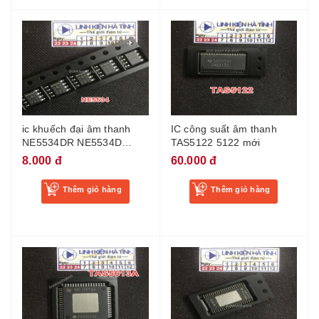
ic khuếch đại âm thanh
IC công suất âm thanh
NE5534DR NE5534D
TAS5122 5122 mới
NE5534 5534 sop-8 mới
8.000 đ
60.000 đ
Thêm giỏ hàng
Thêm giỏ hàng