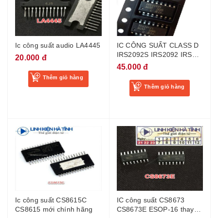
Ic công suất audio LA4445
IC CÔNG SUẤT CLASS D
IRS2092S IRS2092 IRS
20.000 đ
2092S MỚI CHÍNH HÃNG
45.000 đ
SOP-16
Thêm giỏ hàng
Thêm giỏ hàng
Ic công suất CS8615C
IC công suất CS8673
CS8615 mới chính hãng
CS8673E ESOP-16 thay