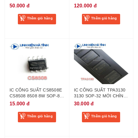
MỚI CHÍNH HÃNG
50.000 đ
120.000 đ
Thêm giỏ hàng
Thêm giỏ hàng
IC CÔNG SUẤT CS8508E
IC CÔNG SUẤT TPA3130
CS8508 8508 8W SOP-8
3130 SOP-32 MỚI CHÍNH
MỚI
HÃNG
15.000 đ
30.000 đ
Thêm giỏ hàng
Thêm giỏ hàng