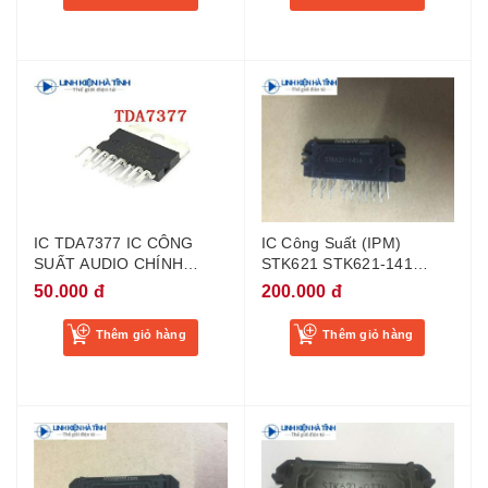
IC TDA7377 IC CÔNG
IC Công Suất (IPM)
SUẤT AUDIO CHÍNH
STK621 STK621-141
HÃNG
STK621-141A Mới
50.000 đ
200.000 đ
Thêm giỏ hàng
Thêm giỏ hàng