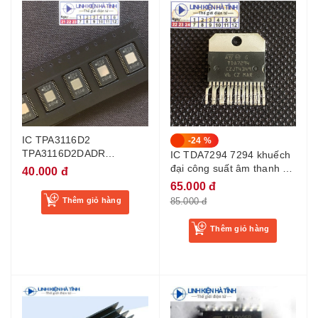
IC TPA3116D2
-24 %
TPA3116D2DADR
IC TDA7294 7294 khuếch
TPA3116 TDA3116D2
đại công suất âm thanh -
40.000 đ
TDA3116
AB1
65.000 đ
Thêm giỏ hàng
85.000 đ
Thêm giỏ hàng