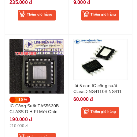
600V mới
235.000 đ
9.000 đ
Thêm giỏ hàng
Thêm giỏ hàng
túi 5 con IC công suất
ClassD NS4110B NS4110A
NS4110 chính hãng
60.000 đ
-10 %
IC Công Suất TAS5630B
CLASS D HIFI Mới Chính
Thêm giỏ hàng
Hãng 100%
190.000 đ
210.000 đ