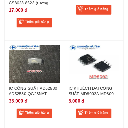
CS8623 8623 (tương
đương CS8622E) mới
Thêm giỏ hàng
17.000 đ
Thêm giỏ hàng
IC CÔNG SUẤT AD52580
IC KHUẾCH ĐẠI CÔNG
AD52580-QG28NAT
SUẤT MD8002A MD8002
52580 MỚI
8002A 8002 3W SOP-8
35.000 đ
5.000 đ
Thêm giỏ hàng
Thêm giỏ hàng