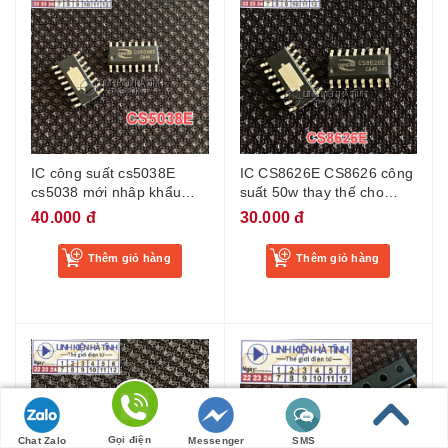
IC công suất cs5038E
IC CS8626E CS8626 công
cs5038 mới nhâp khẩu
suất 50w thay thế cho
100%
CS8622E 25W và
40.000 đ
30.000 đ
CS8623E 30w
Thêm giỏ hàng
Thêm giỏ hàng
Gọi điện
Chat Zalo
Messenger
SMS