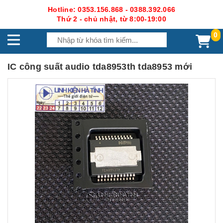
Hotline: 0353.156.868 - 0388.392.066
Thứ 2 - chủ nhật, từ 8:00-19:00
0
IC công suất audio tda8953th tda8953 mới