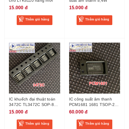
cho LTK5110 hàng mới
suất âm thanh 5,4W
15.000 đ
15.000 đ
Thêm giỏ hàng
Thêm giỏ hàng
IC khuếch đại thuật toán
IC công suất âm thanh
3472C TL3472C SOP-8
PCM1681 1681 TSOP-28
mới
mới
15.000 đ
60.000 đ
Thêm giỏ hàng
Thêm giỏ hàng