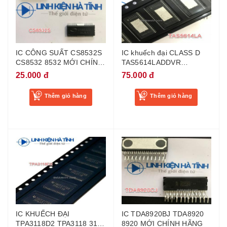
IC CÔNG SUẤT CS8532S
IC khuếch đại CLASS D
CS8532 8532 MỚI CHÍNH
TAS5614LADDVR
HÃNG
TAS5614LA TAS5614 MỚI
25.000 đ
75.000 đ
Thêm giỏ hàng
Thêm giỏ hàng
IC KHUẾCH ĐẠI
IC TDA8920BJ TDA8920
TPA3118D2 TPA3118 3118
8920 MỚI CHÍNH HÃNG