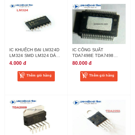
IC KHUẾCH ĐẠI LM324D
IC CÔNG SUẤT
LM324 SMD LM324 DÁN
TDA7498E TDA7498
SOP14
2*160W SSOP36
4.000 đ
80.000 đ
TDA7498ETR
Thêm giỏ hàng
Thêm giỏ hàng