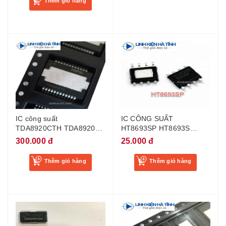
Thêm giỏ hàng
IC công suất
IC CÔNG SUẤT
TDA8920CTH TDA8920
HT8693SP HT8693S
TDA8920BTH TDA8920TH
HT8693 8693 SOP-8 MỚI
300.000 đ
25.000 đ
2x110W
Thêm giỏ hàng
Thêm giỏ hàng