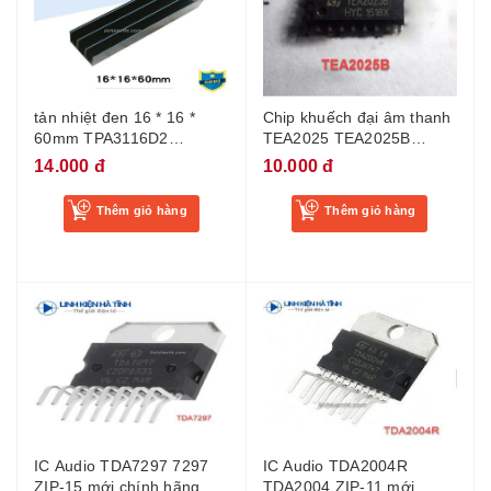
tản nhiệt đen 16 * 16 *
Chip khuếch đại âm thanh
60mm TPA3116D2
TEA2025 TEA2025B
TPA3118
TEA2025D SMD chất
14.000 đ
10.000 đ
lượng tốt nguyên bản
Thêm giỏ hàng
Thêm giỏ hàng
IC Audio TDA7297 7297
IC Audio TDA2004R
ZIP-15 mới chính hãng
TDA2004 ZIP-11 mới