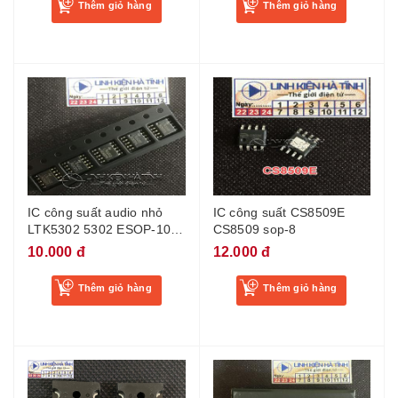
Thêm giỏ hàng
Thêm giỏ hàng
IC công suất audio nhỏ
IC công suất CS8509E
LTK5302 5302 ESOP-10
CS8509 sop-8
mới
10.000 đ
12.000 đ
Thêm giỏ hàng
Thêm giỏ hàng