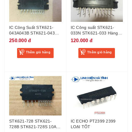
IC Công Suất STK621-
IC Công suất STK621-
043A043B STK621-043C
033N STK621-033 Hàng
STK621-043D MỚI
Mới
250.000 đ
120.000 đ
Thêm giỏ hàng
Thêm giỏ hàng
STK621-728 STK621-
IC ECHO PT2399 2399
728B STK621-728S 10A
LOẠI TỐT