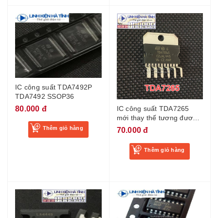
IC công suất TDA7492P
TDA7492 SSOP36
80.000 đ
IC công suất TDA7265
mới thay thế tương đương
tda7269 hàng chính hãng
Thêm giỏ hàng
70.000 đ
Thêm giỏ hàng