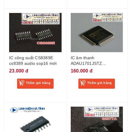
IC công suất CS8389E
IC âm thanh
cs8389 audio sop16 mới
ADAU1701JSTZ
ADAU1701JSTZ-RL
23.000 đ
160.000 đ
ADAU1701 LQFP-48 mới
Thêm giỏ hàng
Thêm giỏ hàng