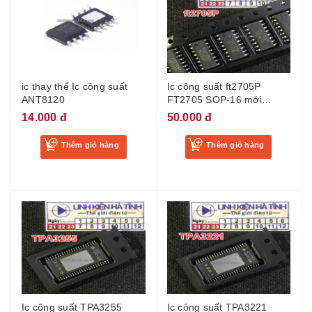
ic thay thế Ic công suất
Ic công suất ft2705P
ANT8120
FT2705 SOP-16 mới
2x10W
14.000 đ
50.000 đ
Thêm giỏ hàng
Thêm giỏ hàng
Ic công suất TPA3255
Ic công suất TPA3221