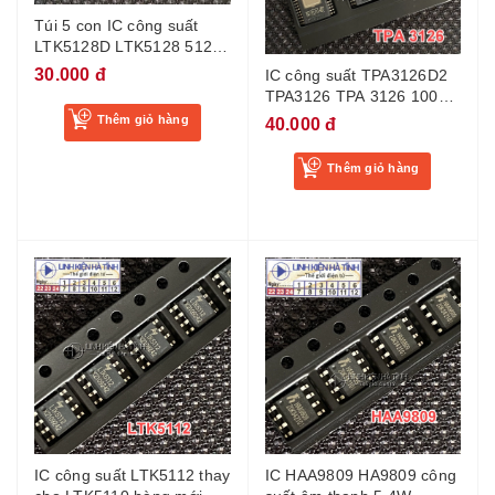
Túi 5 con IC công suất
LTK5128D LTK5128 5128
SOP-8 5W
30.000 đ
IC công suất TPA3126D2
TPA3126 TPA 3126 100W
dùng cho loa kéo
Thêm giỏ hàng
40.000 đ
Thêm giỏ hàng
IC công suất LTK5112 thay
IC HAA9809 HA9809 công