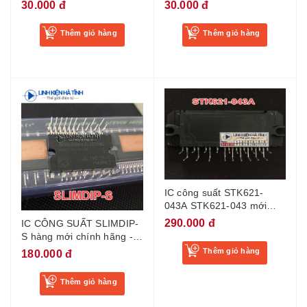
thế TPA3116d2 chíp nhỏ
30.000 đ
30.000 đ
Thêm giỏ hàng
Thêm giỏ hàng
IC công suất STK621-
043A STK621-043 mới
chính hãng
290.000 đ
IC CÔNG SUẤT SLIMDIP-
S hàng mới chính hãng -
AB5
Thêm giỏ hàng
180.000 đ
Thêm giỏ hàng