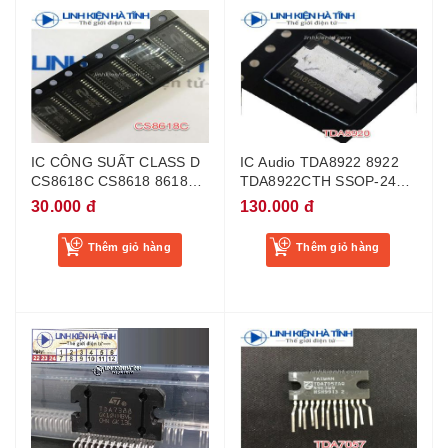
IC CÔNG SUẤT CLASS D
IC Audio TDA8922 8922
CS8618C CS8618 8618
TDA8922CTH SSOP-24
2X15W TSSOP-28
Mới Chính Hãng
30.000 đ
130.000 đ
Thêm giỏ hàng
Thêm giỏ hàng