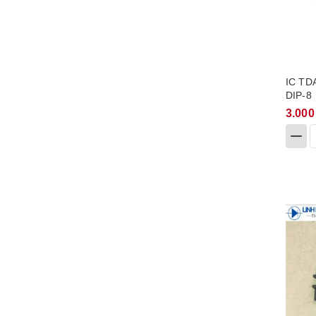
IC TD
DIP-8
3.000