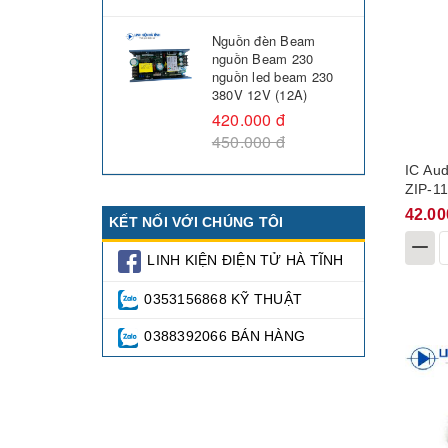
Nguồn đèn Beam
nguồn Beam 230
nguồn led beam 230
380V 12V (12A)
420.000 đ
450.000 đ
IC Au
ZIP-1
42.00
KẾT NỐI VỚI CHÚNG TÔI
LINH KIỆN ĐIỆN TỬ HÀ TĨNH
0353156868 KỸ THUẬT
0388392066 BÁN HÀNG