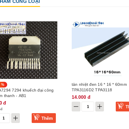
HẨM CÙNG LOẠI
tản nhiệt đen 16 * 16 * 60mm
4 %
TPA3116D2 TPA3118
A7294 7294 khuếch đại công
m thanh - AB1
14.000 đ
0 đ
T
 đ
Thêm