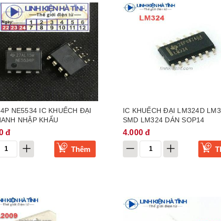
4P NE5534 IC KHUẾCH ĐẠI
IC KHUẾCH ĐẠI LM324D LM3
HANH NHẬP KHẨU
SMD LM324 DÁN SOP14
0 đ
4.000 đ
Thêm
T