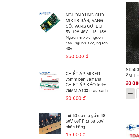
NGUỒN XUNG CHO
MIXER BÀN, VANG
SỐ, VANG CƠ, EQ
5V 12V 48V +15 -15V
Nguồn mixer, nguon
15v, nguon 12v, nguon
48v
250.000 đ
NE553
CHIẾT ÁP MIXER
ÂM T
75mm bàn yamaha
20.00
CHIẾT ÁP KÉO fader
75MM A103 màu xanh
20.000 đ
Túi 50 con tụ gốm 68
50V 68PF tụ 68 50V
chân băng
15.000 đ