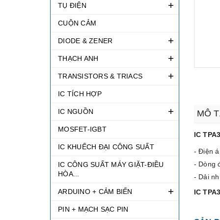
TỤ ĐIỆN
CUỘN CẢM
DIODE & ZENER
THẠCH ANH
TRANSISTORS & TRIACS
IC TÍCH HỢP
IC NGUỒN
MÔ T
MOSFET-IGBT
IC TPA
IC KHUẾCH ĐẠI CÔNG SUẤT
- Điện á
- Dòng 
IC CÔNG SUẤT MÁY GIẶT-ĐIỀU
HÒA...
- Dải nh
ARDUINO + CẢM BIẾN
IC TPA
PIN + MẠCH SẠC PIN