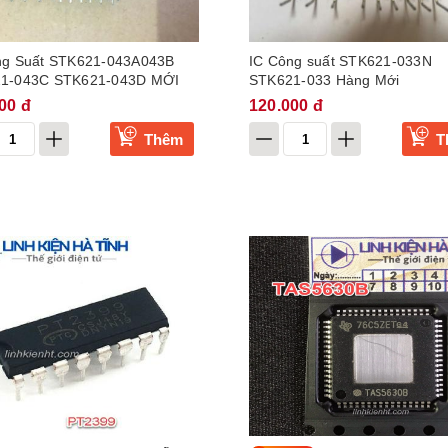
ng Suất STK621-043A043B
IC Công suất STK621-033N
1-043C STK621-043D MỚI
STK621-033 Hàng Mới
00 đ
120.000 đ
Thêm
T