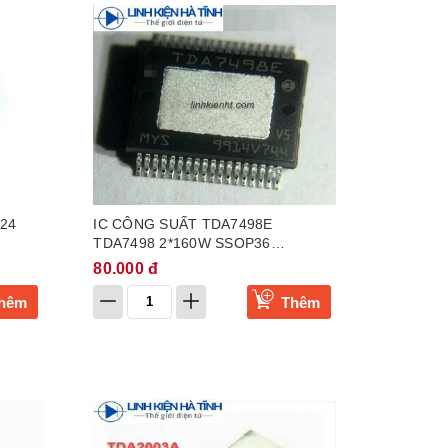
24
IC CÔNG SUẤT TDA7498E
TDA7498 2*160W SSOP36
TDA7498ETR
80.000 đ
hêm
Thêm