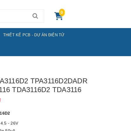
0
THIẾT KẾ PCB - DỰ ÁN ĐIỆN TỬ
PA3116D2 TPA3116D2DADR
116 TDA3116D2 TDA3116
đ
116D2
 4.5 - 26V
iện 50uA