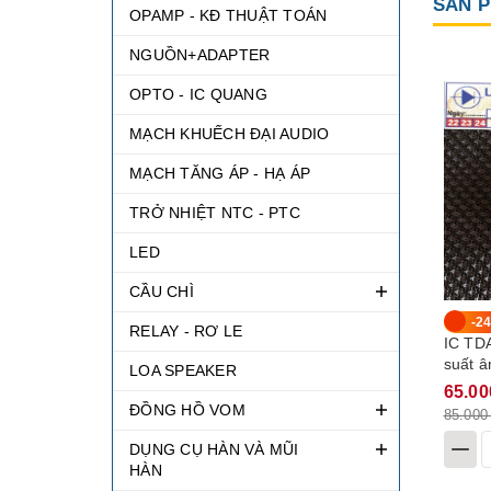
SẢN P
OPAMP - KĐ THUẬT TOÁN
NGUỒN+ADAPTER
OPTO - IC QUANG
MẠCH KHUẾCH ĐẠI AUDIO
MẠCH TĂNG ÁP - HẠ ÁP
TRỞ NHIỆT NTC - PTC
LED
CẦU CHÌ
-2
RELAY - RƠ LE
IC TD
suất â
LOA SPEAKER
65.00
ĐỒNG HỒ VOM
85.000
DỤNG CỤ HÀN VÀ MŨI
HÀN