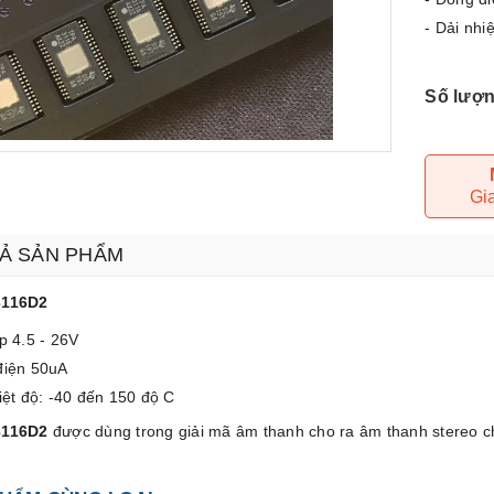
- Dải nhi
Số lượn
Gi
Ả SẢN PHẨM
3116D2
p 4.5 - 26V
điện 50uA
iệt độ: -40 đến 150 độ C
3116D2
được dùng trong giải mã âm thanh cho ra âm thanh stereo c