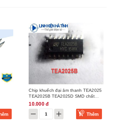
Chip khuếch đại âm thanh TEA2025
TEA2025B TEA2025D SMD chất
lượng tốt nguyên bản
10.000 đ
hêm
Thêm