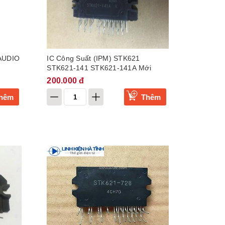
AUDIO
IC Công Suất (IPM) STK621
STK621-141 STK621-141A Mới
200.000 đ
hêm
Thêm