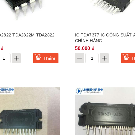
A2822 TDA2822M TDA2822
IC TDA7377 IC CÔNG SUẤT 
CHÍNH HÃNG
 đ
50.000 đ
Thêm
T