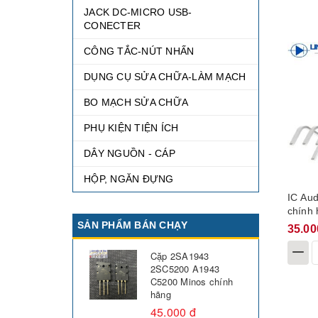
JACK DC-MICRO USB-
CONECTER
CÔNG TẮC-NÚT NHẤN
DỤNG CỤ SỬA CHỮA-LÀM MẠCH
BO MẠCH SỬA CHỮA
PHỤ KIỆN TIỆN ÍCH
DÂY NGUỒN - CÁP
HỘP, NGĂN ĐỰNG
IC Au
chính
SẢN PHẨM BÁN CHẠY
35.00
Cặp 2SA1943
2SC5200 A1943
C5200 Minos chính
hãng
45.000 đ