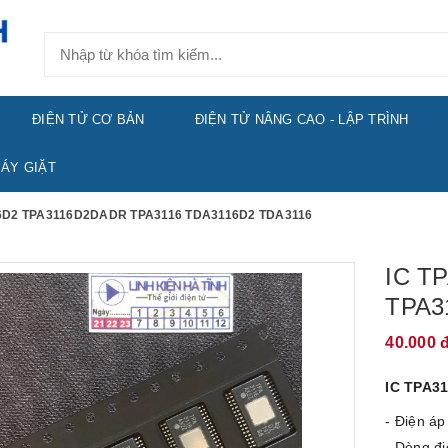
ĐIỆN TỬ CƠ BẢN
ĐIỆN TỬ NÂNG CAO - LẬP TRÌNH
ÁY GIẶT
6D2 TPA3116D2DADR TPA3116 TDA3116D2 TDA3116
IC T
TPA3
40.000 
IC TPA3
- Điện áp
- Dòng đ