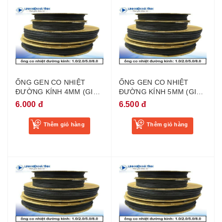
ỐNG GEN CO NHIỆT
ỐNG GEN CO NHIỆT
ĐƯỜNG KÍNH 4MM (GIÁ
ĐƯỜNG KÍNH 5MM (GIÁ
1 MÉT)
1 MÉT)
6.000 đ
6.500 đ
Thêm giỏ hàng
Thêm giỏ hàng