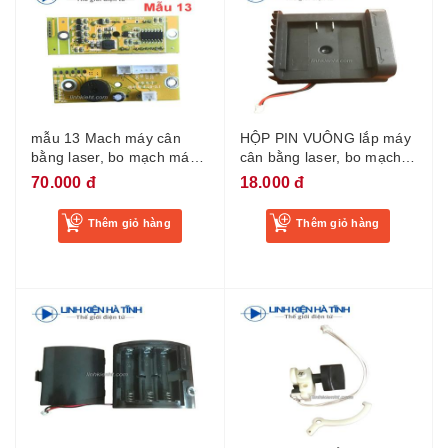
mẫu 13 Mach máy cân
HỘP PIN VUÔNG lắp máy
bằng laser, bo mạch máy
cân bằng laser, bo mạch
laser 5 tia, bo mạch điều
máy laser 5 tia, bo mạch
70.000 đ
18.000 đ
khiển máy bắn cốt
điều khiển máy bắn cốt
Thêm giỏ hàng
Thêm giỏ hàng