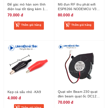
Đế gác mỏ hàn sơn tĩnh
Mô đun RF thu phát wifi
điện loại tốt tặng kèm 1
ESP8266 NODEMCU V3
miếng bọt biển
LUA CH-340
70.000 đ
80.000 đ
Thêm giỏ hàng
Thêm giỏ hàng
Quạt sên Beam 230 quạt
Kẹp cá sấu nhỏ -KA9
đèn beam quạt ốc DC12V
4.000 đ
2.0W kích thước 5x1.5cm
70.000 đ
Thêm giỏ hàng