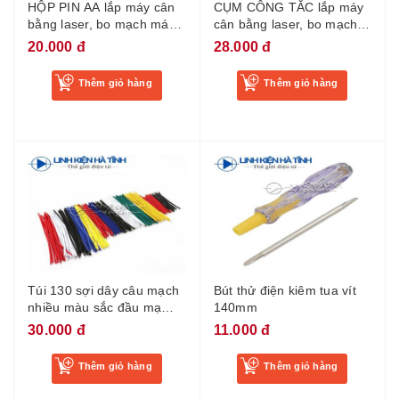
HỘP PIN AA lắp máy cân
CỤM CÔNG TẮC lắp máy
bằng laser, bo mạch máy
cân bằng laser, bo mạch
laser 5 tia, bo mạch điều
máy laser 5 tia, bo mạch
20.000 đ
28.000 đ
khiển máy bắn cốt
điều khiển máy bắn cốt
Thêm giỏ hàng
Thêm giỏ hàng
Túi 130 sợi dây câu mạch
Bút thử điện kiêm tua vít
nhiều màu sắc đầu mạ
140mm
thiếc dài 5cm 8cm 10cm
30.000 đ
11.000 đ
gồm 13 loại mỗi loại 10 sợi
Thêm giỏ hàng
Thêm giỏ hàng