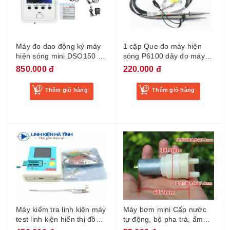
Máy đo dao động ký máy
1 cặp Que đo máy hiện
hiện sóng mini DSO150 đủ
sóng P6100 dây đo máy
phụ kiện
hiện sóng 100MHZ
850.000 đ
220.000 đ
Thêm giỏ hàng
Thêm giỏ hàng
Máy kiểm tra linh kiện máy
Máy bơm mini Cấp nước
test linh kiện hiển thị đồ
tự động, bộ pha trà, ấm
họa LCR-T7
điện, phụ kiện máy bơm