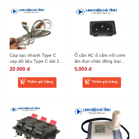
Cáp sạc nhanh Type C
Ổ cắn AC ổ cắm nồi cơm
cáp dữ liệu Type C dài 2
ấm đun chân đồng loại
mét
vuông không có tai bắt ốc
20.000 đ
5.000 đ
Thêm giỏ hàng
Thêm giỏ hàng