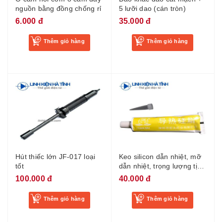
nguồn bằng đồng chống rỉ
5 lưỡi dao (cán tròn)
6.000 đ
35.000 đ
Thêm giỏ hàng
Thêm giỏ hàng
Hút thiếc lớn JF-017 loại
Keo silicon dẫn nhiệt, mỡ
tốt
dẫn nhiệt, trọng lượng tịnh
60 gram
100.000 đ
40.000 đ
Thêm giỏ hàng
Thêm giỏ hàng