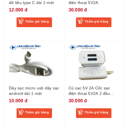
dữ liệu type C dài 1 mét
điện thoại 5V2A
12.000 đ
30.000 đ
Thêm giỏ hàng
Thêm giỏ hàng
Dây sạc micro usb dây sạc
Củ sạc 5V 2A Cốc sạc
android dài 1 mét
điện thoại 5V2A 2 đầu
USB
10.000 đ
30.000 đ
Thêm giỏ hàng
Thêm giỏ hàng