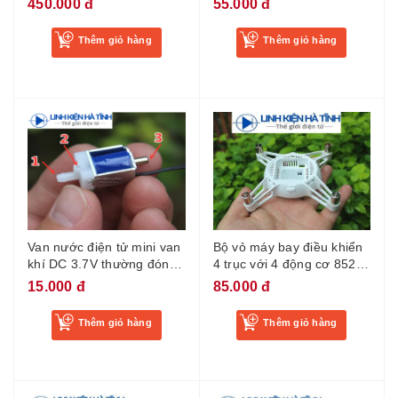
450.000 đ
55.000 đ
nước bình rót riệu, bơm
nước sát khuẩn điện áp
Thêm giỏ hàng
Thêm giỏ hàng
12V
Van nước điện tử mini van
Bộ vỏ máy bay điều khiển
khí DC 3.7V thường đóng
4 trục với 4 động cơ 8523
van thông hơi điện van
và cánh
15.000 đ
85.000 đ
tưới nước van điện từ
Thêm giỏ hàng
Thêm giỏ hàng