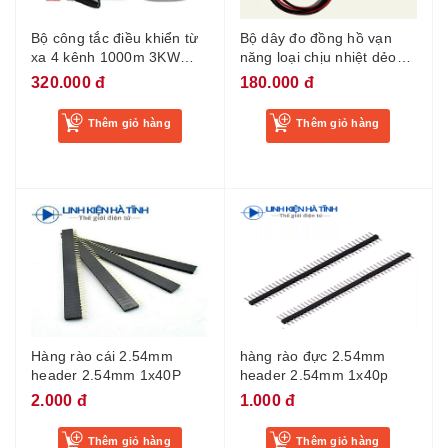
Bộ công tắc điều khiển từ
Bộ dây đo đồng hồ vạn
xa 4 kênh 1000m 3KW
năng loại chịu nhiệt dẻo
AC85-256V bộ điều khiển
dai đầu thép siêu cứng
320.000 đ
180.000 đ
từ xa bật/tắt thiết bị tiến/lùi
que đo đồng hồ 1000V
động cơ
200 độ C 1 bộ gồm 2 cặp
Thêm giỏ hàng
Thêm giỏ hàng
đầu thay thế
Hàng rào cái 2.54mm
hàng rào đực 2.54mm
header 2.54mm 1x40P
header 2.54mm 1x40p
2.000 đ
1.000 đ
Thêm giỏ hàng
Thêm giỏ hàng