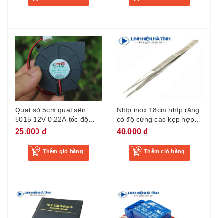
Quạt sò 5cm quạt sên
Nhíp inox 18cm nhíp răng
5015 12V 0.22A tốc độ
có độ cứng cao kẹp hợp
cao
kim đặc biệt đầu nhíp
25.000 đ
40.000 đ
nhọn
Thêm giỏ hàng
Thêm giỏ hàng