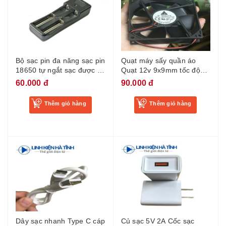
Bộ sạc pin đa năng sạc pin
Quạt máy sấy quần áo
18650 tự ngắt sạc được 2
Quạt 12v 9x9mm tốc độ
pin
cao
60.000 đ
90.000 đ
Thêm giỏ hàng
Thêm giỏ hàng
Dây sạc nhanh Type C cáp
Củ sạc 5V 2A Cốc sạc