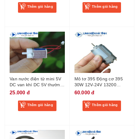
Thêm giỏ hàng
Thêm giỏ hàng
Van nước điện tử mini 5V
Mô tơ 395 Động cơ 395
DC van khí DC 5V thường
30W 12V-24V 13200
đóng van thông hơi điện
vòng/phút động cơ chổi
25.000 đ
60.000 đ
van tưới nước van điện từ
than tốc độ cao
Thêm giỏ hàng
Thêm giỏ hàng