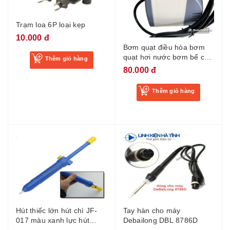
Trạm loa 6P loại kẹp
10.000 đ
Bơm quạt điều hòa bơm
quạt hơi nước bơm bể cá
Thêm giỏ hàng
220V AC bơm 16W 800l/h
80.000 đ
THD
Thêm giỏ hàng
Hút thiếc lớn hút chì JF-
Tay hàn cho máy
017 màu xanh lực hút
Debailong DBL 8786D