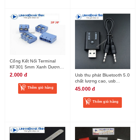
Cổng Kết Nối Terminal
KF301 5mm Xanh Dương
3P/2P
2.000 đ
Usb thu phát Bluetooth 5.0
chất lượng cao, usb
bluetooth thu phát âm
Thêm giỏ hàng
45.000 đ
thanh audio-KA1
Thêm giỏ hàng