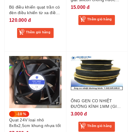
keo đổ mạch chống nước
15.000 đ
Bộ điều khiển quạt trần có
silicon 704 trắng
đèn điều khiển từ xa điều
khiển thời gian tốc độ gió
Thêm giỏ hàng
120.000 đ
điều khiển tốc độ quạt trần
sóng RF
Thêm giỏ hàng
ỐNG GEN CO NHIỆT
ĐƯỜNG KÍNH 1MM (GIÁ
1 MÉT)
3.000 đ
-10 %
Quạt 24V loại nhỏ
8x8x2,5cm khung nhựa tốt
Thêm giỏ hàng