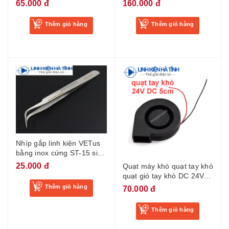
mạnh
65.000 đ
160.000 đ
Thêm giỏ hàng
Thêm giỏ hàng
Nhíp gắp linh kiện VETus
bằng inox cứng ST-15 siêu
bền
25.000 đ
Quạt máy khò quạt tay khò
quạt gió tay khò DC 24V
0.25A kích thước
Thêm giỏ hàng
70.000 đ
50x15mm-KA1
Thêm giỏ hàng