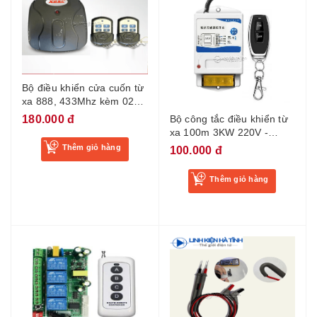
Bộ điều khiển cửa cuốn từ
xa 888, 433Mhz kèm 02
remote
180.000 đ
Bộ công tắc điều khiển từ
xa 100m 3KW 220V -
380V bộ điều khiển từ xa
Thêm giỏ hàng
100.000 đ
điều khiển máy bơm từ xa
Thêm giỏ hàng