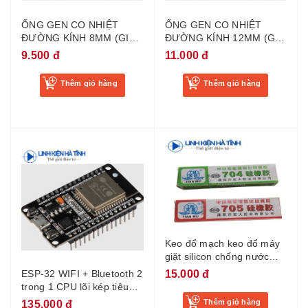
ỐNG GEN CO NHIỆT
ỐNG GEN CO NHIỆT
ĐƯỜNG KÍNH 8MM (GIÁ
ĐƯỜNG KÍNH 12MM (GIÁ
1 MÉT)
1 MÉT)
9.500 đ
11.000 đ
Thêm giỏ hàng
Thêm giỏ hàng
Keo đổ mạch keo đổ máy
giặt silicon chống nước
keo đổ mạch chống nước
15.000 đ
ESP-32 WIFI + Bluetooth 2
silicon 705 trong suốt
trong 1 CPU lõi kép tiêu
thụ điện năng thấp ESP32
Thêm giỏ hàng
135.000 đ