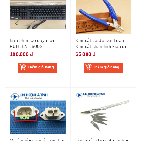
Bàn phím có dây mới
Kìm cắt Jerde Đài Loan
FUHLEN L500S
Kìm cắt chân linh kiện điện
tử
190.000 đ
65.000 đ
Thêm giỏ hàng
Thêm giỏ hàng
Ổ cắm nồi cơm ổ cắm dây
Dao khắc dao cắt mạch +