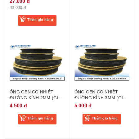
27.000 đ
30.000 đ
Thêm giỏ hàng
ỐNG GEN CO NHIỆT
ỐNG GEN CO NHIỆT
ĐƯỜNG KÍNH 2MM (GIÁ
ĐƯỜNG KÍNH 3MM (GIÁ
1 MÉT)
1 MÉT)
4.500 đ
5.000 đ
Thêm giỏ hàng
Thêm giỏ hàng