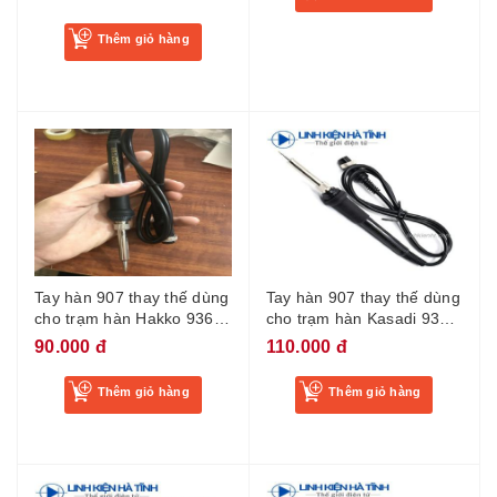
Thêm giỏ hàng
Tay hàn 907 thay thế dùng
Tay hàn 907 thay thế dùng
cho trạm hàn Hakko 936 lỗ
cho trạm hàn Kasadi 936
cái lớn
lỗ cái nhỏ
90.000 đ
110.000 đ
Thêm giỏ hàng
Thêm giỏ hàng