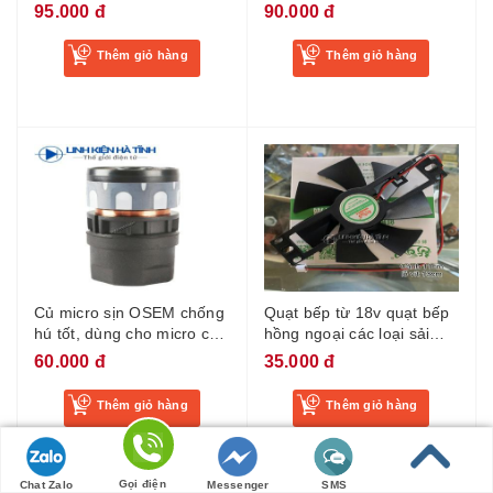
bằng đồng hộp đầu cos
đầu cos
95.000 đ
90.000 đ
dây thiết bị đầu cuối
Thêm giỏ hàng
Thêm giỏ hàng
Củ micro sịn OSEM chống
Quạt bếp từ 18v quạt bếp
hú tốt, dùng cho micro có
hồng ngoại các loại sải
dây và không dây (1 cái)
cánh 11cm
60.000 đ
35.000 đ
củ mic không dây
Thêm giỏ hàng
Thêm giỏ hàng
Gọi điện
Chat Zalo
Messenger
SMS