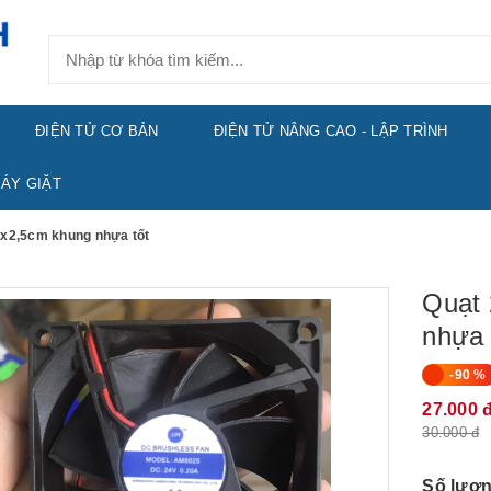
ĐIỆN TỬ CƠ BẢN
ĐIỆN TỬ NÂNG CAO - LẬP TRÌNH
ÁY GIẶT
8x2,5cm khung nhựa tốt
Quạt 
nhựa 
-90 %
27.000 
30.000 đ
Số lượn