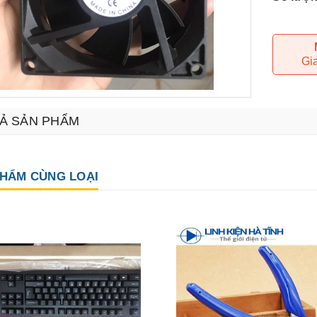
Gi
Ả SẢN PHẨM
HẨM CÙNG LOẠI