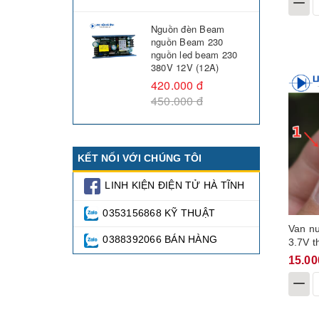
Nguồn đèn Beam
nguồn Beam 230
nguồn led beam 230
380V 12V (12A)
420.000 đ
450.000 đ
KẾT NỐI VỚI CHÚNG TÔI
LINH KIỆN ĐIỆN TỬ HÀ TĨNH
0353156868 KỸ THUẬT
Van nư
0388392066 BÁN HÀNG
3.7V t
điện v
15.00