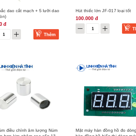
ắc dao cắt mạch + 5 lưỡi dao
Hút thiếc lớn JF-017 loại tốt
ròn)
100.000 đ
0 đ
T
Thêm
úm điều chỉnh âm lượng Núm
Mặt máy hàn đồng hồ đo dòn