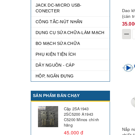
JACK DC-MICRO USB-
Dao kh
CONECTER
(cán t
CÔNG TẮC-NÚT NHẤN
35.00
DỤNG CỤ SỬA CHỮA-LÀM MẠCH
BO MẠCH SỬA CHỮA
PHỤ KIỆN TIỆN ÍCH
DÂY NGUỒN - CÁP
HỘP, NGĂN ĐỰNG
SẢN PHẨM BÁN CHẠY
Cặp 2SA1943
2SC5200 A1943
C5200 Minos chính
hãng
Nắp n
45.000 đ