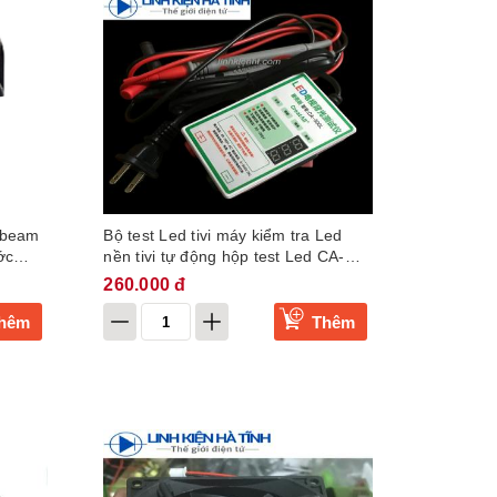
 beam
Bộ test Led tivi máy kiểm tra Led
ớc
nền tivi tự động hộp test Led CA-
300L
260.000 đ
hêm
Thêm