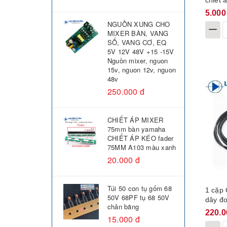
chiết 
17mm
5.000
NGUỒN XUNG CHO
MIXER BÀN, VANG
SỐ, VANG CƠ, EQ
5V 12V 48V +15 -15V
Nguồn mixer, nguon
15v, nguon 12v, nguon
48v
250.000 đ
CHIẾT ÁP MIXER
75mm bàn yamaha
CHIẾT ÁP KÉO fader
75MM A103 màu xanh
20.000 đ
Túi 50 con tụ gốm 68
1 cặp
50V 68PF tụ 68 50V
dây đ
chân băng
220.0
15.000 đ