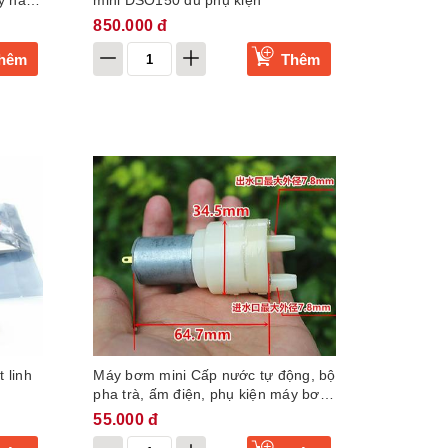
y hàn
mini DSO150 đủ phụ kiện
850.000 đ
hêm
Thêm
 linh
Máy bơm mini Cấp nước tự động, bộ
pha trà, ấm điện, phụ kiện máy bơm
nước bình rót riệu, bơm nước sát
55.000 đ
khuẩn điện áp 12V