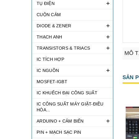
TỤ ĐIỆN
CUỘN CẢM
DIODE & ZENER
THẠCH ANH
TRANSISTORS & TRIACS
MÔ T
IC TÍCH HỢP
IC NGUỒN
SẢN P
MOSFET-IGBT
IC KHUẾCH ĐẠI CÔNG SUẤT
IC CÔNG SUẤT MÁY GIẶT-ĐIỀU
HÒA...
ARDUINO + CẢM BIẾN
PIN + MẠCH SẠC PIN