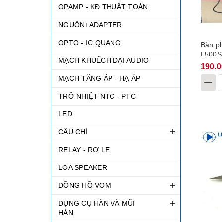
OPAMP - KĐ THUẬT TOÁN
NGUỒN+ADAPTER
OPTO - IC QUANG
Bàn p
L500S
MẠCH KHUẾCH ĐẠI AUDIO
190.0
MẠCH TĂNG ÁP - HẠ ÁP
TRỞ NHIỆT NTC - PTC
LED
CẦU CHÌ
RELAY - RƠ LE
LOA SPEAKER
ĐỒNG HỒ VOM
DỤNG CỤ HÀN VÀ MŨI
HÀN