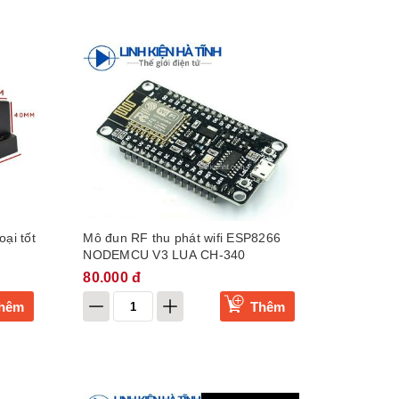
oại tốt
Mô đun RF thu phát wifi ESP8266
NODEMCU V3 LUA CH-340
80.000 đ
hêm
Thêm