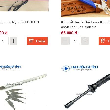
hím có dây mới FUHLEN
Kìm cắt Jerde Đài Loan Kìm c
chân linh kiện điện tử
00 đ
65.000 đ
Thêm
T