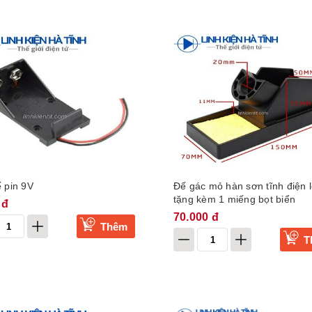
 pin 9V
Đế gác mỏ hàn sơn tĩnh điện l
tặng kèm 1 miếng bọt biển
 đ
70.000 đ
Thêm
T