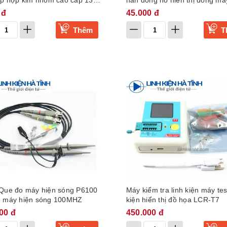
áp hợp kim nhôm cao cấp 13 *
hàn đồng hồ hiển thị dòng má
loại trung-KB2
 đ
45.000 đ
Thêm
T
 Que đo máy hiện sóng P6100
Máy kiểm tra linh kiện máy test
o máy hiện sóng 100MHZ
kiện hiển thị đồ họa LCR-T7
00 đ
450.000 đ