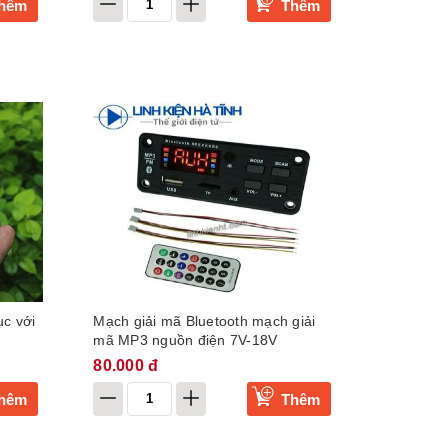
hêm
Thêm
ục với
Mạch giải mã Bluetooth mạch giải
mã MP3 nguồn điện 7V-18V
80.000 đ
hêm
Thêm