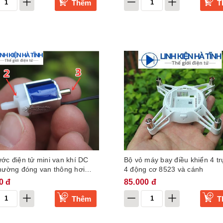
Thêm
T
ớc điện tử mini van khí DC
Bộ vỏ máy bay điều khiển 4 tr
hường đóng van thông hơi
4 động cơ 8523 và cánh
an tưới nước van điện từ
0 đ
85.000 đ
Thêm
T