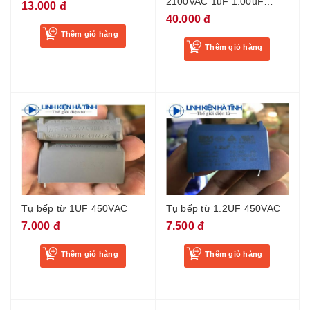
2100VAC 1uF 1.00uF
13.000 đ
2K1V chất lượng cao
40.000 đ
HCH-212
Thêm giỏ hàng
Thêm giỏ hàng
Tụ bếp từ 1UF 450VAC
Tụ bếp từ 1.2UF 450VAC
7.000 đ
7.500 đ
Thêm giỏ hàng
Thêm giỏ hàng