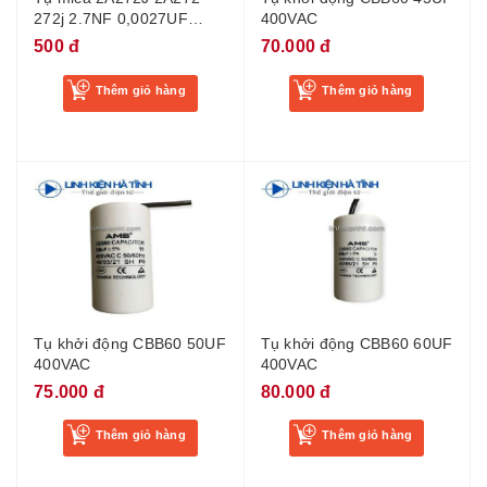
272j 2.7NF 0,0027UF
400VAC
100V
500 đ
70.000 đ
Thêm giỏ hàng
Thêm giỏ hàng
Tụ khởi động CBB60 50UF
Tụ khởi động CBB60 60UF
400VAC
400VAC
75.000 đ
80.000 đ
Thêm giỏ hàng
Thêm giỏ hàng