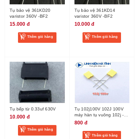
Tụ bảo vệ 361KD20
Tụ bảo vệ 361KD14
varistor 360V -BF2
varistor 360V -BF2
15.000 đ
10.000 đ
Thêm giỏ hàng
Thêm giỏ hàng
Tụ bếp từ 0.33uf 630V
Tụ 102j100V 102J 100V
máy hàn tụ vuông 102j -
10.000 đ
BE3
800 đ
Thêm giỏ hàng
Thêm giỏ hàng