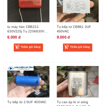
tụ máy hàn CBB22J-
Tụ bếp từ CBB61 2UF
630V225j Tụ 225K630V
450VAC
225j 630V mới chân 25mm
6.000 đ
9.000 đ
Thêm giỏ hàng
Thêm giỏ hàng
Tụ bếp từ 2.5UF 450VAC
Tụ cao áp lò vi sóng