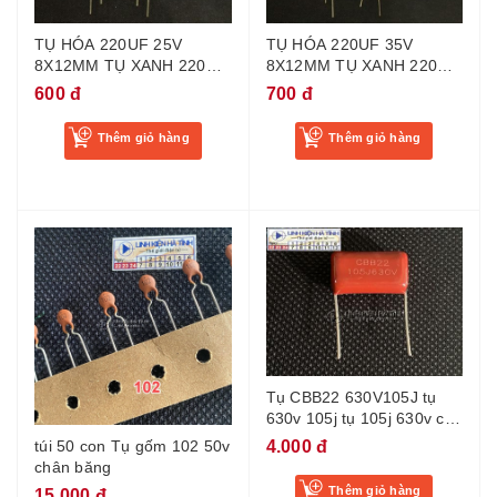
TỤ HÓA 220UF 25V
TỤ HÓA 220UF 35V
8X12MM TỤ XANH 220UF
8X12MM TỤ XANH 220UF
25V - BG4
35V - BH05
600 đ
700 đ
Thêm giỏ hàng
Thêm giỏ hàng
Tụ CBB22 630V105J tụ
630v 105j tụ 105j 630v cho
máy hàn
4.000 đ
túi 50 con Tụ gốm 102 50v
chân băng
Thêm giỏ hàng
15.000 đ