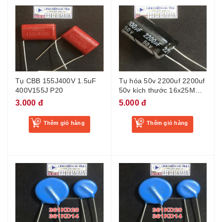
Tụ CBB 155J400V 1.5uF
Tụ hóa 50v 2200uf 2200uf
400V155J P20
50v kích thước 16x25MM -
CG9
3.000 đ
5.000 đ
Thêm giỏ hàng
Thêm giỏ hàng