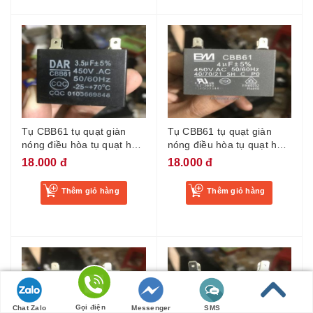
Tụ CBB61 tụ quạt giàn
Tụ CBB61 tụ quạt giàn
nóng điều hòa tụ quạt hơi
nóng điều hòa tụ quạt hơi
nước chân cắm tụ điều
nước chân cắm tụ điều
18.000 đ
18.000 đ
hòa 3.5uf
hòa 4uf
Thêm giỏ hàng
Thêm giỏ hàng
Gọi điện
Chat Zalo
Messenger
SMS