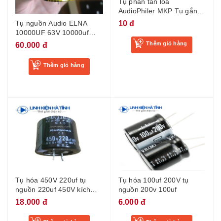
Tụ phân tần loa
AudioPhiler MKP Tụ gắn
loa 1uf 1.5uf 2.2uf 3.3uf
10 đ
Tụ nguồn Audio ELNA
4.7uf 6.8uf 8.2uf 10uf 12uf
10000UF 63V 10000uf
15uf 22uf 250V loại tốt
mới đường kính tụ 35mm-
Thêm giỏ hàng
60.000 đ
KA5
Thêm giỏ hàng
Tụ hóa 450V 220uf tụ
Tụ hóa 100uf 200V tụ
nguồn 220uf 450V kích
nguồn 200v 100uf
thước 30x30mm
18.000 đ
6.000 đ