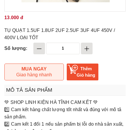
13.000 đ
TỤ QUẠT 1.5UF 1.8UF 2UF 2.5UF 3UF 4UF 450V /
400V LOẠI TỐT
Số lượng:
Thêm
MUA NGAY
Giao hàng nhanh
Giỏ hàng
MÔ TẢ SẢN PHẨM
💚 SHOP LINH KIỆN HÀ TĨNH CAM KẾT 💚
1️⃣ Cam kết hàng chất lượng tốt nhất và đúng với mô tả
sản phẩm.
2️⃣ Cam kết 1 đổi 1 nếu sản phẩm bị lỗi do nhà sản xuất,