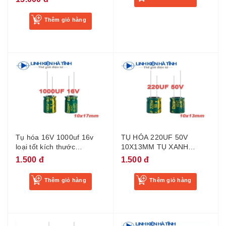
Thêm giỏ hàng
Tụ hóa 16V 1000uf 16v
TỤ HÓA 220UF 50V
loại tốt kích thước
10X13MM TỤ XANH
10x17mm - BH04
220UF 50V -BD5
1.500 đ
1.500 đ
Thêm giỏ hàng
Thêm giỏ hàng