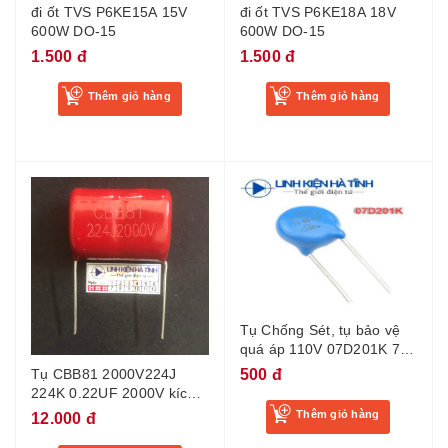
đi ốt TVS P6KE15A 15V
đi ốt TVS P6KE18A 18V
600W DO-15
600W DO-15
1.500 đ
1.500 đ
Thêm giỏ hàng
Thêm giỏ hàng
Tụ Chống Sét, tụ bảo vệ
quá áp 110V 07D201K 7A
200V 7D201K -BF1
500 đ
Tụ CBB81 2000V224J
224K 0.22UF 2000V kích
thước 24mm
Thêm giỏ hàng
12.000 đ