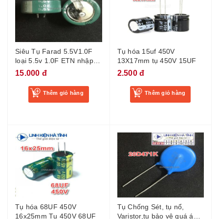
Siêu Tụ Farad 5.5V1.0F
Tụ hóa 15uf 450V
loại 5.5v 1.0F ETN nhập
13X17mm tụ 450V 15UF
khẩu
15.000 đ
2.500 đ
Thêm giỏ hàng
Thêm giỏ hàng
Tụ hóa 68UF 450V
Tụ Chống Sét, tụ nổ,
16x25mm Tụ 450V 68UF
Varistor,tụ bảo vệ quá áp