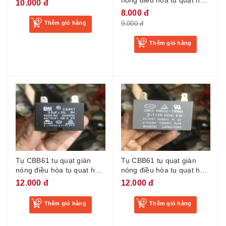
nóng điều hòa tụ quạt hơi
10.000 đ
hòa 1.5uf
nước chân cắm tụ điều
8.000 đ
hòa 2uf
Thêm giỏ hàng
9.000 đ
Thêm giỏ hàng
Tụ CBB61 tụ quạt giàn
Tụ CBB61 tụ quạt giàn
nóng điều hòa tụ quạt hơi
nóng điều hòa tụ quạt hơi
nước chân cắm tụ điều
nước chân cắm tụ điều
12.000 đ
12.000 đ
hòa 2.5uf
hòa 3uf
Thêm giỏ hàng
Thêm giỏ hàng