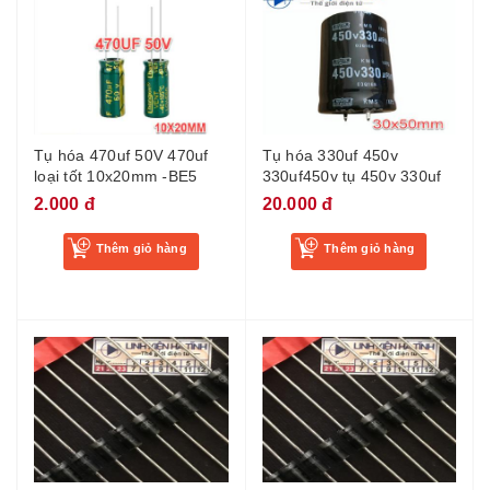
Tụ hóa 470uf 50V 470uf
Tụ hóa 330uf 450v
loại tốt 10x20mm -BE5
330uf450v tụ 450v 330uf
2.000 đ
20.000 đ
Thêm giỏ hàng
Thêm giỏ hàng