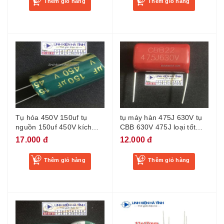
Thêm giỏ hàng
Thêm giỏ hàng
Tụ hóa 450V 150uf tụ
tụ máy hàn 475J 630V tụ
nguồn 150uf 450V kích
CBB 630V 475J loại tốt
thước 18x30mm
chân 30mm
17.000 đ
12.000 đ
Thêm giỏ hàng
Thêm giỏ hàng