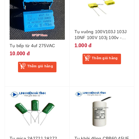
Tụ vuông 100V103J 103J
10NF 100V 103j 100v -
BD3
1.000 đ
Tụ bếp từ 4uf 275VAC
10.000 đ
Thêm giỏ hàng
Thêm giỏ hàng
Tụ mica 2A272J 2A272
Tụ khởi động CBB60 45UF