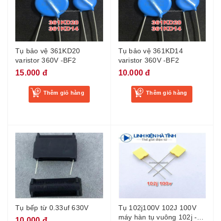
Tụ bảo vệ 361KD20
Tụ bảo vệ 361KD14
varistor 360V -BF2
varistor 360V -BF2
15.000 đ
10.000 đ
Thêm giỏ hàng
Thêm giỏ hàng
Tụ bếp từ 0.33uf 630V
Tụ 102j100V 102J 100V
máy hàn tụ vuông 102j -
10.000 đ