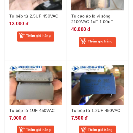
Tụ bếp từ 2.5UF 450VAC
Tụ cao áp lò vi sóng
2100VAC 1uF 1.00uF
13.000 đ
2K1V chất lượng cao
40.000 đ
HCH-212
Thêm giỏ hàng
Thêm giỏ hàng
Tụ bếp từ 1UF 450VAC
Tụ bếp từ 1.2UF 450VAC
7.000 đ
7.500 đ
Thêm giỏ hàng
Thêm giỏ hàng