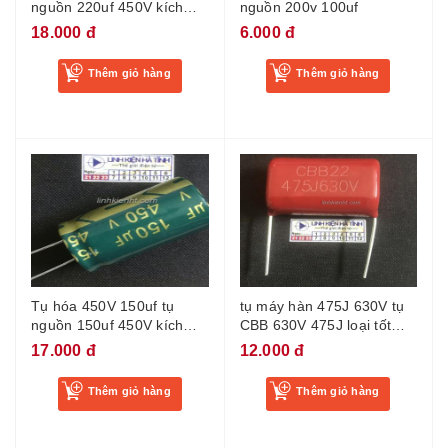
nguồn 220uf 450V kích
nguồn 200v 100uf
thước 30x30mm
18.000 đ
6.000 đ
Thêm giỏ hàng
Thêm giỏ hàng
Tụ hóa 450V 150uf tụ
tụ máy hàn 475J 630V tụ
nguồn 150uf 450V kích
CBB 630V 475J loại tốt
thước 18x30mm
chân 30mm
17.000 đ
12.000 đ
Thêm giỏ hàng
Thêm giỏ hàng