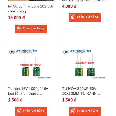
máy hàn
4.000 đ
túi 50 con Tụ gốm 102 50v
chân băng
Thêm giỏ hàng
15.000 đ
Thêm giỏ hàng
Tụ hóa 16V 1000uf 16v
TỤ HÓA 220UF 50V
loại tốt kích thước
10X13MM TỤ XANH
10x17mm - BH04
220UF 50V -BD5
1.500 đ
1.500 đ
Thêm giỏ hàng
Thêm giỏ hàng