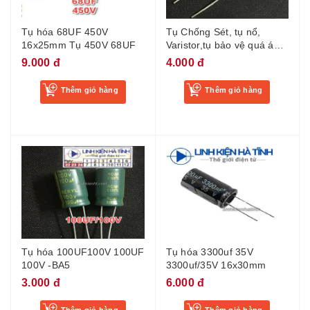
Tụ hóa 68UF 450V
Tụ Chống Sét, tụ nổ,
16x25mm Tụ 450V 68UF
Varistor,tụ bảo vệ quá áp
20D471K 470V -BL2
9.000 đ
4.000 đ
Thêm giỏ hàng
Thêm giỏ hàng
Tụ hóa 100UF100V 100UF
Tụ hóa 3300uf 35V
100V -BA5
3300uf/35V 16x30mm
3.000 đ
6.000 đ