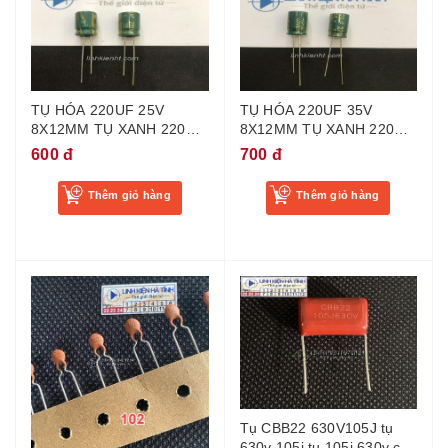
TỤ HÓA 220UF 25V
TỤ HÓA 220UF 35V
8X12MM TỤ XANH 220UF
8X12MM TỤ XANH 220UF
25V - BG4
35V - BH05
600 đ
700 đ
Thêm giỏ hàng
Thêm giỏ hàng
Tụ CBB22 630V105J tụ
630v 105j tụ 105j 630v cho