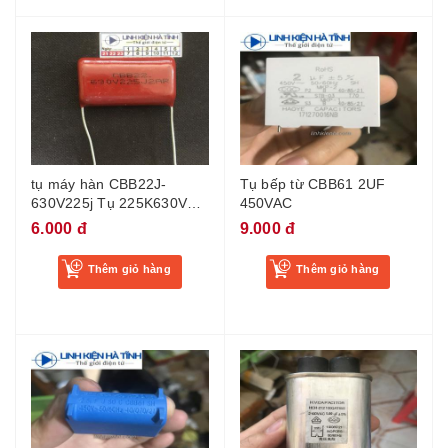
tụ máy hàn CBB22J-
Tụ bếp từ CBB61 2UF
630V225j Tụ 225K630V
450VAC
225j 630V mới chân 25mm
6.000 đ
9.000 đ
Thêm giỏ hàng
Thêm giỏ hàng