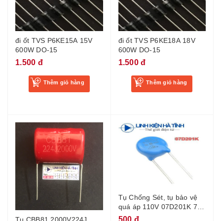
đi ốt TVS P6KE15A 15V
đi ốt TVS P6KE18A 18V
600W DO-15
600W DO-15
1.500 đ
1.500 đ
Thêm giỏ hàng
Thêm giỏ hàng
Tụ Chống Sét, tụ bảo vệ
quá áp 110V 07D201K 7A
200V 7D201K -BF1
500 đ
Tụ CBB81 2000V224J