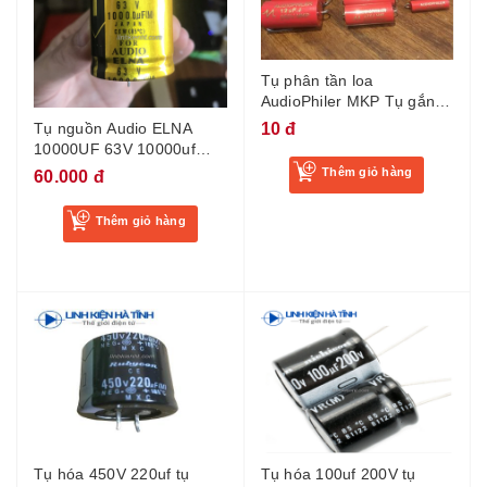
Tụ phân tần loa
AudioPhiler MKP Tụ gắn
loa 1uf 1.5uf 2.2uf 3.3uf
10 đ
Tụ nguồn Audio ELNA
4.7uf 6.8uf 8.2uf 10uf 12uf
10000UF 63V 10000uf
15uf 22uf 250V loại tốt
mới đường kính tụ 35mm-
Thêm giỏ hàng
60.000 đ
KA5
Thêm giỏ hàng
Tụ hóa 450V 220uf tụ
Tụ hóa 100uf 200V tụ