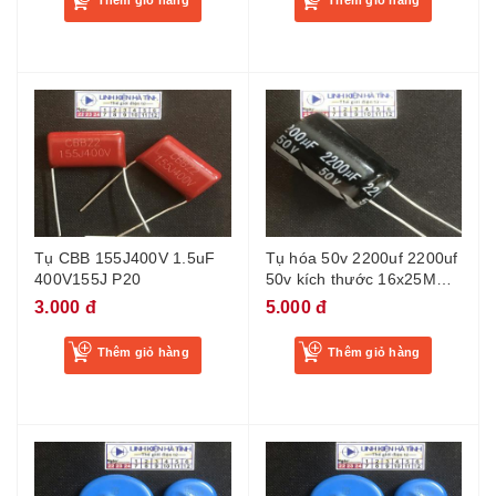
Thêm giỏ hàng
Thêm giỏ hàng
Tụ CBB 155J400V 1.5uF
Tụ hóa 50v 2200uf 2200uf
400V155J P20
50v kích thước 16x25MM -
CG9
3.000 đ
5.000 đ
Thêm giỏ hàng
Thêm giỏ hàng