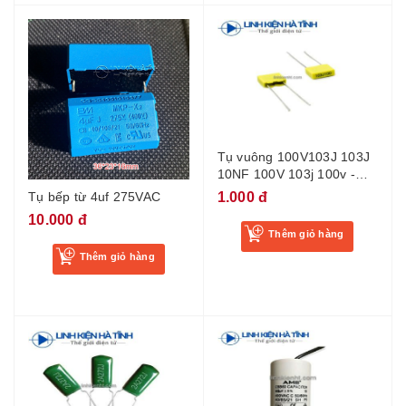
Tụ vuông 100V103J 103J
10NF 100V 103j 100v -
BD3
1.000 đ
Tụ bếp từ 4uf 275VAC
10.000 đ
Thêm giỏ hàng
Thêm giỏ hàng