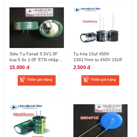
Siêu Tụ Farad 5.5V1.0F
Tụ hóa 15uf 450V
loại 5.5v 1.0F ETN nhập
13X17mm tụ 450V 15UF
khẩu
15.000 đ
2.500 đ
Thêm giỏ hàng
Thêm giỏ hàng