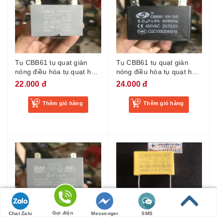
Tụ CBB61 tụ quạt giàn
Tụ CBB61 tụ quạt giàn
nóng điều hòa tụ quạt hơi
nóng điều hòa tụ quạt hơi
nước chân cắm tụ điều
nước chân cắm tụ điều
22.000 đ
24.000 đ
hòa 5uf
hòa 6uf
Thêm giỏ hàng
Thêm giỏ hàng
Gọi điện
Chat Zalo
Messenger
SMS
Tụ CBB61 tụ quạt giàn
Tụ 275V 1.0UF X2 tụ lọc